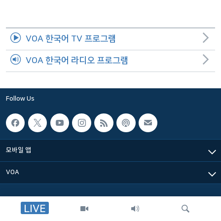
네
비
게
VOA 한국어 TV 프로그램
이
션
VOA 한국어 라디오 프로그램
으
로
이
Follow Us
동
검
색
으
모바일 앱
로
이
VOA
등
LIVE