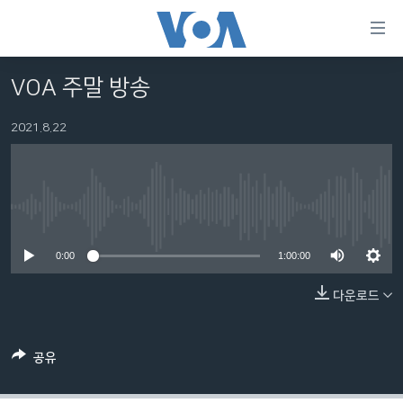
연
결
가
VOA 주말 방송
한반도
능
세계
2021.8.22
링
VOD
크
라디오
메
인
No media source currently available
프로그램
콘
FOLLOW US
주파수 안내
0:00
1:00:00
텐
츠
다운로드
로
언어 선택
이
동
공유
메
인