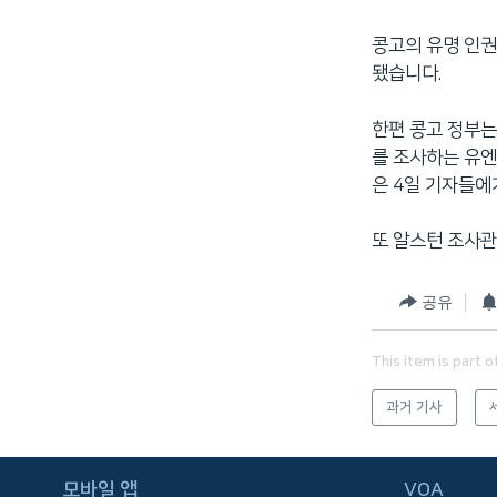
네
콩고의 유명 인권
비
됐습니다.
게
이
한편 콩고 정부는
션
를 조사하는 유엔
으
은 4일 기자들에
로
이
동
또 알스턴 조사관
검
색
공유
으
로
This item is part o
이
등
과거 기사
FOLLOW US
모바일 앱
VOA