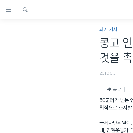
연
결
검
가
한반도
색
과거 기사
능
세계
콩고 
링
VOD
크
것을 
라디오
메
프로그램
인
2010.6.5
콘
주파수 안내
텐
공유
츠
50군데가 넘는 
로
립적으로 조사할
이
동
국제사면위원회, 
메
내, 인권운동가
인