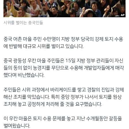
네
비
게
시위를 벌이는 중국인들
이
션
중국 어촌 마을 주민 수만명이 지방 정부 당국의 강제 토지 수용
으
에 반발해 대규모 시위를 벌이고 있습니다.
로
이
중국 광둥성 우칸 마을 주민들은 15일 지방 정부 관리들이 자신
동
들의 동의 없이 농경지를 무단으로 수용해 개발업자들에게 매각
검
했다며 비난했습니다.
색
으
주민들은 시위 과정에서 바리케이드를 쌓고 경찰의 진입과 강제
로
해산 조치를 막았습니다. 특히 중앙 정부가 나서서 토지를 원상
이
조치해 놓고 공정하게 처리해 줄 것을 요구했습니다.
등
이 우칸 마을은 토지 수용 문제를 놓고 지난 수개월동안 갈등을
벌여왔습니다.