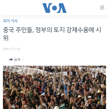
연
결
가
과거 기사
한반도
능
중국 주민들, 정부의 토지 강제수용에 시
세계
링
위
VOD
크
2011.12.15
라디오
메
인
공유
프로그램
콘
FOLLOW US
주파수 안내
텐
츠
로
언어 선택
이
동
메
인