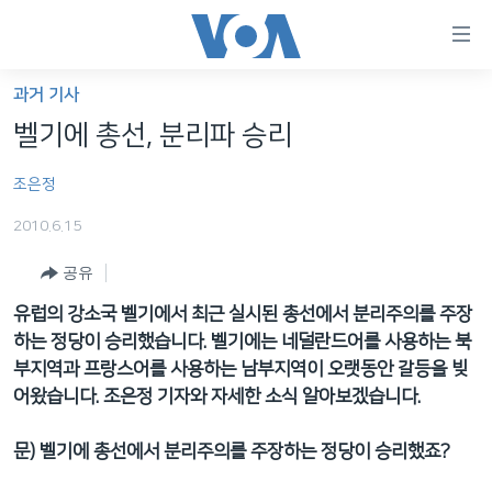
연
결
가
과거 기사
한반도
능
벨기에 총선, 분리파 승리
세계
링
조은정
VOD
크
2010.6.15
라디오
메
인
공유
프로그램
콘
FOLLOW US
유럽의 강소국 벨기에서 최근 실시된 총선에서 분리주의를 주장
주파수 안내
텐
하는 정당이 승리했습니다. 벨기에는 네덜란드어를 사용하는 북
츠
부지역과 프랑스어를 사용하는 남부지역이 오랫동안 갈등을 빚
로
어왔습니다. 조은정 기자와 자세한 소식 알아보겠습니다.
언어 선택
이
동
문
) 벨기에 총선에서 분리주의를 주장하는 정당이 승리했죠?
메
인