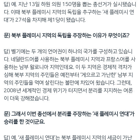
답) 예. 지난 13일 하원 의원 150명을 뽑는 총선거가 실시됐습니
네
다. 이때 북부 플레미시 지역의 독립을 추구하는 ‘새 플레미시 연
비
대’가 27석을 차지해 제1당이 됐습니다.
게
이
문
) 북부 플레미시 지역의 독립을 주장하는 이유가 무엇이죠?
션
으
답) 벨기에는 두 개의 언어권이 하나의 국가를 구성하고 있습니
로
다. 네덜란드어를 사용하는 북부 플레미시 지역과 프랑스어를 사
이
용하는 남부 왈로니아 지역인데요. 이 두 지역은 경제적 격차가
동
심해 북부 지역의 주민들은 예전부터 ‘게으르고 가난한’ 남부 지
검
역의 주민들을 먹여 살린다는 불만에 차있어 왔습니다. 그런데,
색
2008년 세계적인 경제 위기가 터지면서 분리를 지지하는 여론
으
이 더욱 강해졌습니다.
로
이
문
) 그래서 이번 총선에서 분리를 주장하는 ‘새 플레미시 연대’가
등
승리를 한 것이군요.
답) 예. ‘새 플레미시 연대’는 북부 플레미시 지역의 세금이 가난