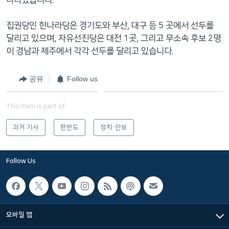
네
비
집권당인 한나라당은 경기도와 부산, 대구 등 5 곳에서 선두를
게
달리고 있으며, 자유선진당은 대전 1곳, 그리고 무소속 후보 2명
이
이 경남과 제주에서 각각 선두를 달리고 있습니다.
션
으
공유
Follow us
로
이
This item is part of
동
검
과거 기사
한반도
정치·안보
색
으
Follow Us
로
이
등
모바일 앱