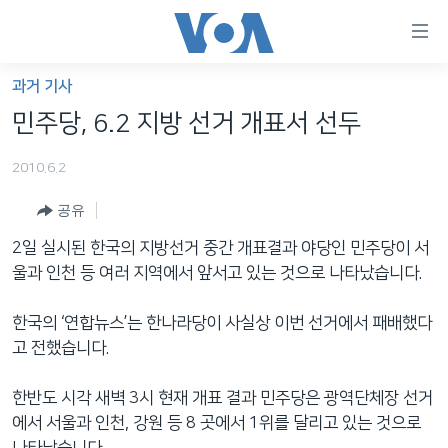
연
결
가
과거 기사
한반도
능
민주당, 6.2 지방 선거 개표서 선두
세계
링
2010.6.2
VOD
크
공유
라디오
메
인
2일 실시된 한국의 지방선거 중간 개표결과 야당인 민주당이 서
프로그램
콘
FOLLOW US
울과 인천 등 여러 지역에서 앞서고 있는 것으로 나타났습니다.
주파수 안내
텐
츠
한국의 ‘연합뉴스’는 한나라당이 사실상 이번 선거에서 패배했다
로
고 전했습니다.
언어 선택
이
동
한반도 시각 새벽 3시 현재 개표 결과 민주당은 광역단체장 선거
메
에서 서울과 인천, 강원 등 8 곳에서 1위를 달리고 있는 것으로
인
나타났습니다.