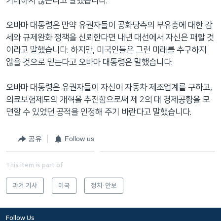
기대하지 않는다고 말했습니다.
네
비
오바마 대통령은 만약 유권자들이 공화당측의 부유층에 대한 감
게
세와 규제완화 정책을 신뢰한다면 내년 대선에서 자신은 패할 것
이
이라고 말했습니다. 하지만, 미국인들은 그런 미래를 추구하지
션
않을 것으로 믿는다고 오바마 대통령은 말했습니다.
으
로
오바마 대통령은 유권자들이 자신이 자동차 제조업계를 구하고,
이
의료보험제도의 개혁을 추진함으로써 제 2의 대 경제공황을 모
동
면할 수 있었던 공적을 인정해 주기 바란다고 말했습니다.
검
색
공유
Follow us
으
로
This item is part of
이
등
과거 기사
미국
정치·안보
Follow Us