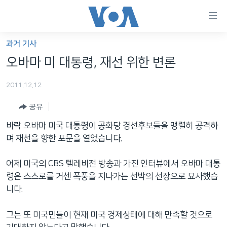
연
결
가
과거 기사
한반도
능
오바마 미 대통령, 재선 위한 변론
세계
링
2011.12.12
VOD
크
공유
라디오
메
인
바락 오바마 미국 대통령이 공화당 경선후보들을 맹렬히 공격하
프로그램
콘
FOLLOW US
며 재선을 향한 포문을 열었습니다.
주파수 안내
텐
츠
어제 미국의 CBS 텔레비전 방송과 가진 인터뷰에서 오바마 대통
로
령은 스스로를 거센 폭풍을 지나가는 선박의 선장으로 묘사했습
언어 선택
이
니다.
동
메
그는 또 미국민들이 현재 미국 경제상태에 대해 만족할 것으로
인