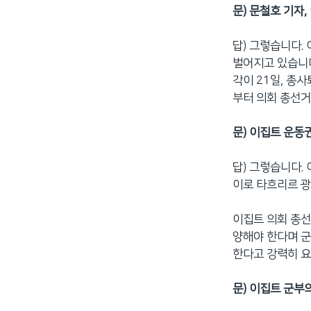
문) 문철호 기자
네
비
답) 그렇습니다.
게
벌어지고 있습니다
이
각이 21일, 총
션
부터 의회 총선거
으
로
문) 이집트 운동
이
동
답) 그렇습니다.
검
이로 타흐리르 광
색
으
이집트 의회 총선
로
양해야 한다며 
이
한다고 강력히 요
등
문) 이집트 군부