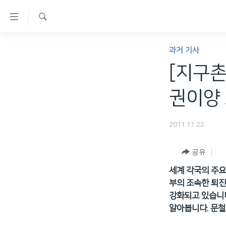
연
결
검
가
한반도
색
과거 기사
능
세계
[지구촌
링
VOD
크
권이양 
라디오
메
프로그램
인
2011.11.22
콘
주파수 안내
텐
공유
츠
세계 각국의 주요
로
부의 조속한 퇴진
이
강화되고 있습니다
동
알아봅니다. 문철
메
인