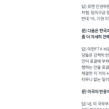
답) 유엔 인권위
처형, 임의구금 
반대 16, 기권
문) 다음은 한국
좀 더 자세히 전
답) 미한FTA 
당들은 강력히 반
안이 표결에 부쳐
행하는 안을 표결
체결한 지 거의 
터무니 없는 일이
문) 미국의 반응
답) 네, 미 국