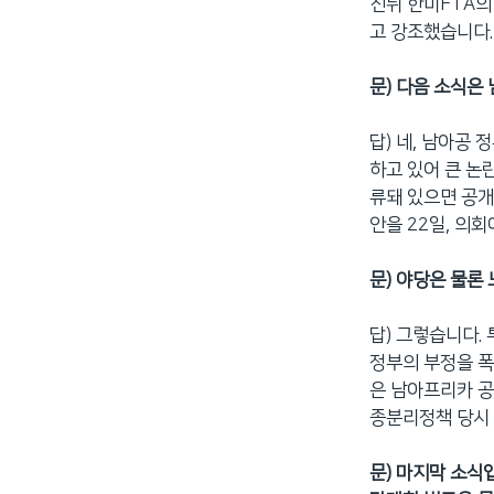
진뒤 한미FTA의
고 강조했습니다.
문) 다음 소식은
답) 네, 남아공
하고 있어 큰 논
류돼 있으면 공개
안을 22일, 의
문) 야당은 물론
답) 그렇습니다.
정부의 부정을 폭
은 남아프리카 공
종분리정책 당시 
문) 마지막 소식