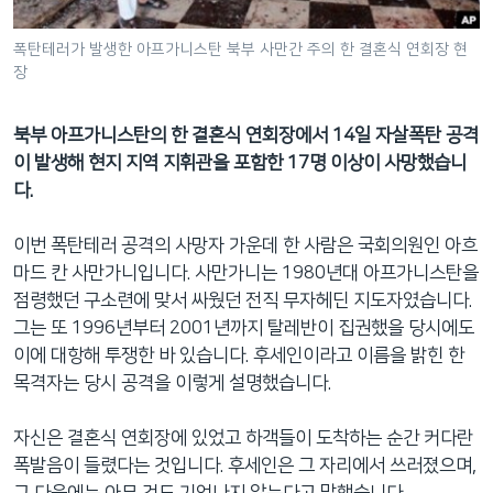
네
비
폭탄테러가 발생한 아프가니스탄 북부 사만간 주의 한 결혼식 연회장 현
장
게
이
션
북부 아프가니스탄의 한 결혼식 연회장에서 14일 자살폭탄 공격
으
이 발생해 현지 지역 지휘관을 포함한 17명 이상이 사망했습니
로
다.
이
동
이번 폭탄테러 공격의 사망자 가운데 한 사람은 국회의원인 아흐
검
마드 칸 사만가니입니다. 사만가니는 1980년대 아프가니스탄을
색
점령했던 구소련에 맞서 싸웠던 전직 무자헤딘 지도자였습니다.
으
그는 또 1996년부터 2001년까지 탈레반이 집권했을 당시에도
로
이에 대항해 투쟁한 바 있습니다. 후세인이라고 이름을 밝힌 한
이
목격자는 당시 공격을 이렇게 설명했습니다.
등
자신은 결혼식 연회장에 있었고 하객들이 도착하는 순간 커다란
폭발음이 들렸다는 것입니다. 후세인은 그 자리에서 쓰러졌으며,
그 다음에는 아무 것도 기억나지 않는다고 말했습니다.