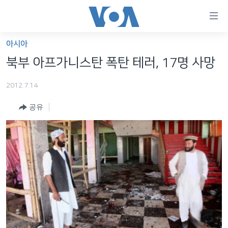
연
결
가
아시아
한반도
능
북부 아프가니스탄 폭탄 테러, 17명 사망
세계
링
2012.7.14
VOD
크
공유
라디오
메
인
프로그램
콘
FOLLOW US
주파수 안내
텐
츠
로
언어 선택
이
동
메
인