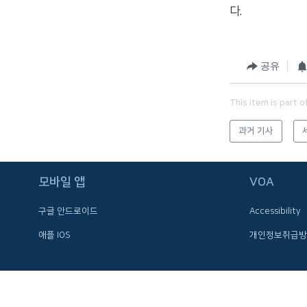
다.
네
비
게
이
공유
션
으
This item is part o
로
이
과거 기사
동
검
모바일 앱
VOA
색
으
구글 안드로이드
Accessibility
로
이
애플 IOS
개인정보취급방
등
FOLLOW US