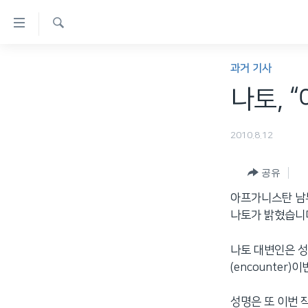
연
결
검
가
한반도
색
과거 기사
능
세계
나토, 
링
VOD
크
2010.8.12
라디오
메
프로그램
인
공유
콘
주파수 안내
아프가니스탄 남
텐
나토가 밝혔습니
츠
로
나토 대변인은 성
이
(encounter
동
메
성명은 또 이번 
인