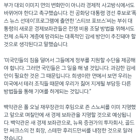
부가 대외 이미지 면의 변화만이 아니라 경제적 사고방식에서도
바뀌어야 한다고 촉구했습니다. 전 공화당 대통령 경선 후보로‘폭
스 뉴스 선데이’프로그램에 출연한 ‘스티브 포브스’씨는 부쉬 대
통령의 새로운 경제보좌관들은 전쟁 비용 조달 방법을 위해서도
전체 소득자 계층에 망라되는 대폭적인 감세 방안이 추진돼야 할
것으로 생각된다고 말했습니다.
‘미국민들의 짐을 덜어서 그들에게 정부를 지원할 수단을 제공해
야 합니다. 그러면 국민들은 그 일을 해 낼 것입니다. 과감한 감세
안이 필요한 것은 그 때문입니다. 희생이란 면에서 보면 우리는
미국에서 테러 조직들 때문에 우리가 짊어 지게될 부담등 다른
방법들을 통해 기여를 하게되는 것입니다.”
백악관은 폴 오닐 재무장관의 후임으로 죤 스노씨를 이미 지명했
고 앞으로 며칠안에 새 경제 보좌관을 지명할 것으로 예상됩니
다. 백악관은 새 경제 보좌관으로, 뉴욕 증권가의 투자회사, 골드
만 싸크스의 전 회장, 스테판 후리드만씨를 내정한 것으로 알려
졌습니다.