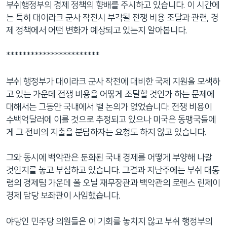
부쉬행정부의 경제 정책의 향배를 주시하고 있습니다. 이 시간에
네
는 특히 대이라크 군사 작전시 부각될 전쟁 비용 조달과 관련, 경
비
제 정책에서 어떤 변화가 예상되고 있는지 알아봅니다.
게
이
***********************
션
으
부쉬 행정부가 대이라크 군사 작전에 대비한 국제 지원을 모색하
로
고 있는 가운데 전쟁 비용을 어떻게 조달할 것인가 하는 문제에
이
대해서는 그동안 국내에서 별 논의가 없었습니다. 전쟁 비용이
동
수백억달러에 이를 것으로 추정되고 있으나 미국은 동맹국들에
검
게 그 전비의 지출을 분담하자는 요청도 하지 않고 있습니다.
색
으
그와 동시에 백악관은 둔화된 국내 경제를 어떻게 부양해 나갈
로
것인지를 놓고 부심하고 있습니다. 그결과 지난주에는 부쉬 대통
이
령의 경제팀 가운데 폴 오닐 재무장관과 백악관의 로렌스 린제이
등
경제 담당 보좌관이 사임했습니다.
야당인 민주당 의원들은 이 기회를 놓치지 않고 부쉬 행정부의