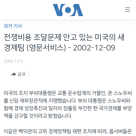
연
결
가
과거 기사
한반도
능
전쟁비용 조달문제 안고 있는 미국의 새
세계
링
경제팀 (영문서비스) - 2002-12-09
VOD
크
2002.12.9
라디오
메
인
공유
프로그램
콘
FOLLOW US
주파수 안내
텐
미국의 조지 부쉬대통령은 교통 운수업계의 거물인, 죤 스노우씨
츠
를 신임 재무장관직에 지명했습니다. 부쉬 대통령은 스노우씨와
로
함께 경제 성장촉진과 일자리 창출등 부진한 현 국가경제를 부양
언어 선택
이
책을 강구할 것이라고 밝혔습니다.
동
메
이같은 백악관의 고위 경제정책팀 재편 조치에 따라, 옵서버들은
인