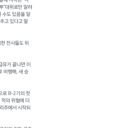
말에 시작된 “자
줄루”대위로만 알려
일 수도 있음을 알
갖추고 있다고 말
떠한 전사들도 뒤
급유가 끝나면 이
 비행해, 새 승
으로 B-2기의 첫
 적의 위협에 더
주리주에서 시작되