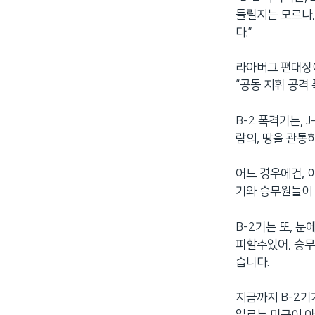
들릴지는 모르나,
다.”
라아버그 편대장이
“공동 지휘 공격 
B-2 폭격기는, 
람의, 땅을 관통하
어느 경우에건, 
기와 승무원들이 
B-2기는 또, 
피할수있어, 승무
습니다.
지금까지 B-2기