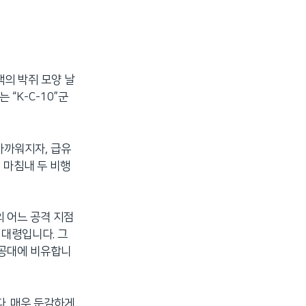
색의 박쥐 모양 날
 “K-C-10”군
가까워지자, 급유
 마침내 두 비행
의 어느 공격 지점
 대령입니다. 그
특공대에 비유합니
다. 매우 둔감하게