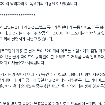
20여억 달라짜리 이 폭격기의 위용을 취재했습니다.
*******************
하고있는 21대의 B-2 스텔스 폭격기중 한대가 구름사이로 짙은 희
다. B-2기는 미주리주 상공 약 12,000미터 고도에서 비행하고 있는
기위해 날렵하게 치솟고 있습니다.
 킬로그람에 가장 큰 날개 폭이 52미터에 이르는 스텔스기가 점점 더 
어 있는 급유 파이프의 동작원이 큰 소리로 그 거리를 속속 알려주어,
루어지고 재급유가 시작됩니다.
 폭격기는 계속해서 여러 시간동안 수만 킬로미터를 더 비행해 지구상
있게 됩니다. 미국 공군의 유일한 B-2 편대의 지휘관은 더그 라아버그
능을, 한 가옥에 숨어있는 중무장한 강도단을 기습하려는 정예 경찰 
, 그 문을 박차고 들어가 목표물들을 가격하도록 특수하게 설계됐습니