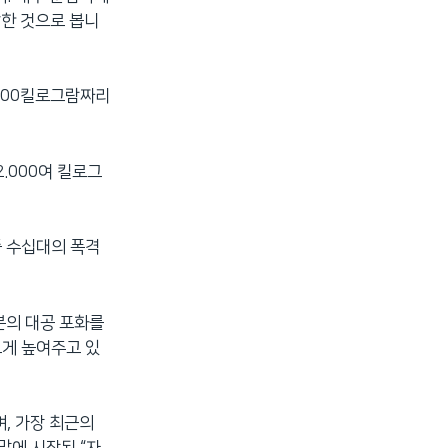
발한 것으로 봅니
 900킬로그람짜리
2.000여 킬로그
중 수십대의 폭격
분의 대공 포화를
크게 높여주고 있
, 가장 최근의