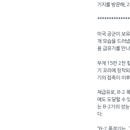
기지를 방문해, 
네
비
**************
게
이
션
미국 공군이 보유
으
개 모습을 드러냅니
로
용 급유기를 만나
이
동
무게 15만 2천
검
기 꼬리에 장착되
색
기의 접촉이 이
으
로
재급유로, B-2
이
에도 도달할 수 
등
는 B-2기의 성
다.
“B-2 폭격기는