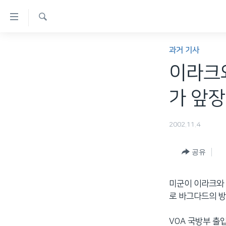
연
결
검
가
한반도
색
과거 기사
능
세계
이라크와
링
VOD
크
가 앞장설
라디오
메
프로그램
인
2002.11.4
콘
주파수 안내
텐
공유
츠
로
미군이 이라크와 
이
로 바그다드의 방
동
메
VOA 국방부 출
인