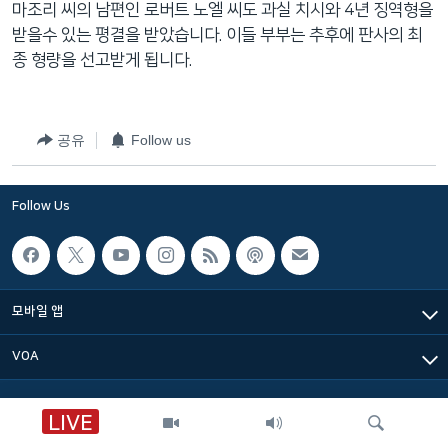
마조리 씨의 남편인 로버트 노엘 씨도 과실 치시와 4년 징역형을
네
받을수 있는 평결을 받았습니다. 이들 부부는 추후에 판사의 최
비
종 형량을 선고받게 됩니다.
게
이
션
공유
Follow us
으
로
이
Follow Us
동
검
색
으
모바일 앱
로
이
VOA
등
LIVE