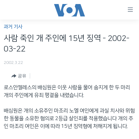
연
결
가
과거 기사
한반도
능
사람 죽인 개 주인에 15년 징역 - 2002-
세계
링
03-22
VOD
크
2002.3.22
라디오
메
인
공유
프로그램
콘
FOLLOW US
로스안젤레스의 배심원은 이웃 사람을 물어 숨지게 한 두 마리
주파수 안내
텐
개의 주인에게 유죄 평결을 내렸습니다.
츠
로
배심원은 개의 소유주인 마조리 노엘 여인에게 과실 치사와 위험
언어 선택
이
한 동물을 소유한 혐의로 2등급 살인죄를 적용했습니다 개의 주
동
인 마조리 여인은 이에 따라 15년 징역형에 처해지게 됩니다.
메
인