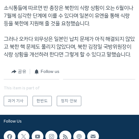
네
소식통들에 따르면 반 총장은 북한의 식량 상황이 오는 6월이나
비
7월께 심각한 단계에 이를 수 있다며 일본이 유엔을 통해 식량
게
등을 북한에 지원해 줄 것을 요청했습니다.
이
션
그러나 오카다 외무상은 일본인 납치 문제가 아직 해결되지 않았
으
고 북한 핵 문제도 풀리지 않았다며, 북한 김정일 국방위원장이
로
식량 상황을 개선하려 한다면 그렇게 할 수 있다고 말했습니다.
이
동
공유
Follow us
검
색
This item is part of
으
로
과거 기사
한반도
정치·안보
이
등
Follow Us