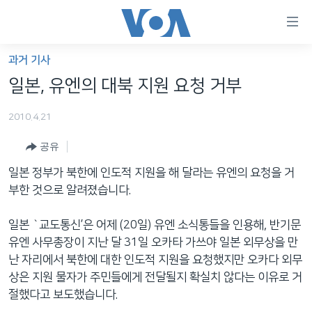
연
결
가
과거 기사
한반도
능
일본, 유엔의 대북 지원 요청 거부
세계
링
2010.4.21
VOD
크
공유
라디오
메
인
일본 정부가 북한에 인도적 지원을 해 달라는 유엔의 요청을 거
프로그램
콘
FOLLOW US
부한 것으로 알려졌습니다.
주파수 안내
텐
츠
일본 `교도통신’은 어제 (20일) 유엔 소식통들을 인용해, 반기문
로
유엔 사무총장이 지난 달 31일 오카타 가쓰야 일본 외무상을 만
언어 선택
이
난 자리에서 북한에 대한 인도적 지원을 요청했지만 오카다 외무
동
상은 지원 물자가 주민들에게 전달될지 확실치 않다는 이유로 거
메
절했다고 보도했습니다.
인