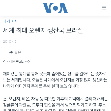
연
결
가
과거 기사
한반도
능
세계 최대 오렌지 생산국 브라질
세계
링
2010.4.3
VOD
크
공유
라디오
메
인
<!-- IMAGE -->
프로그램
콘
FOLLOW US
주파수 안내
텐
재미있는 통계를 통해 곳곳에 숨어있는 정보를 알아보는 숫자로
츠
보는 세계입니다. 오늘은 세계에서 오렌지를 가장 많이 생산하는
로
나라가 어디인지 통계를 통해 살펴 보겠습니다.
언어 선택
이
동
귤, 오렌지, 레몬, 자몽 등 따뜻한 기후의 지역에서 널리 재배되는
메
감귤류의 과일들, 모두다 껍질을 까서 생으로 먹기도 하고, 주스
인