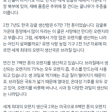
로 만들어 마시기도 하죠. 한국은 세계 감귤류 재배지 가운데 가
네
장 북부에 있어, 재배 품종은 추위에 잘 견디는 귤나무가 주종을
비
이룹니다.
게
이
2천 7년도 한국 감귤 생산량은 67만 7천 톤이었습니다. 감귤류
션
가운데 동양에서 많이 자라는 이 귤은 서양에선 만다린 오렌지라
으
고 부릅니다. 그럼, 세계에서 가장 많은 오렌지를 생산하는 나라
로
는 어딘지 살펴볼까요? 유엔 식량 농업 기구 2천 5년 자료에 따
이
르면 세계 최대의 오렌지 생산국은 브라질 입니다.
동
검
연간 천 7백만 톤의 오렌지를 생산하고 있습니다. 브라질에서 생
색
산되는 오렌지의 75%는 모두 오렌지 즙, 주스를 만드는데 사용
으
되고 있습니다. 생 과일로 먹기에는 조금 질이 떨어지기 때문이
로
죠. 브라질은 국토가 넓기 때문에 열대성, 온대성 기후를 모두 갖
이
고 있어, 오렌지를 비롯해 바나나, 사과 등 다양한 과일이 생산되
등
는 나라입니다.
세계 최대의 오렌지 생산국 2위는 미국으로 8백만 톤의 오렌지