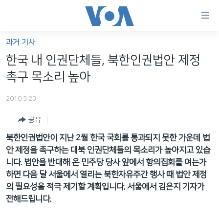
연
결
가
과거 기사
한반도
능
한국 내 인권단체들, 북한인권법안 제정
세계
링
촉구 목소리 높아
VOD
크
2010.3.23
라디오
메
인
공유
프로그램
콘
FOLLOW US
북한인권법안이 지난 2월 한국 국회를 통과되지 못한 가운데 법
주파수 안내
텐
안 제정을 촉구하는 대북 인권단체들의 목소리가 높아지고 있습
츠
니다. 법안을 반대해 온 민주당 당사 앞에서 항의집회를 여는가
로
하면 다음 달 서울에서 열리는 북한자유주간 행사 때 법안 제정
언어 선택
이
의 필요성을 적극 제기할 계획입니다. 서울에서 김은지 기자가
동
전해드립니다.
메
인