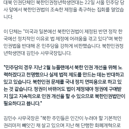
대북 인권단체인 북한인권청년학생연대는 22일 서울 민주당 당
네
사 앞에서 북한인권법의 조속한 제정을 촉구하는 집회를 열었습
비
니다.
게
이
이 단체는 "미국과 일본에선 북한인권법이 제정된 반면 정작 한
션
국에선 정치적인 이유로 법 제정에 어려움을 겪고 있다"며 북한
으
인권법을 반대해 온 민주당을 강하게 비판했습니다. 북한인권청
로
년학생연대 김민수 사무국장입니다.
이
동
"민주당의 경우 지난 2월 뉴플랜에서 북한 인권 개선을 위해 노
검
력하겠다고 천명했으나 실제 법적 제도를 만드는 데는 반대하고
색
있고 있습니다. 북한인권 문제를 국내 정치 면피용으로 하고 있
으
는 것 같습니다. 정권이 바뀌어도 법이 제정돼야 정권에 구애받
로
지 않고 지속적으로 인권 개선을 할 수 있으므로 북한인권법안이
이
필요하다고 봅니다."
등
김민수 사무국장은 "북한 주민들은 인간이 누려야 할 기본적인
권리마저 빼앗긴 채 살고 있으며 지난 해 단행한 화폐개혁으로