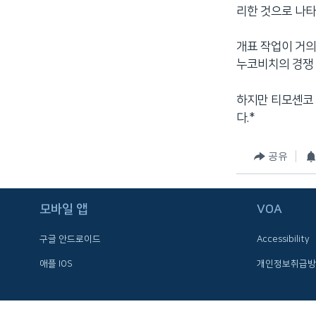
리한 것으로 나타
네
비
개표 작업이 거의
게
누코비치의 경쟁 
이
션
하지만 티모셴코 
으
다.*
로
이
동
공유
검
색
으
모바일 앱
VOA
로
구글 안드로이드
Accessibility
이
등
애플 IOS
개인정보취급방
FOLLOW US