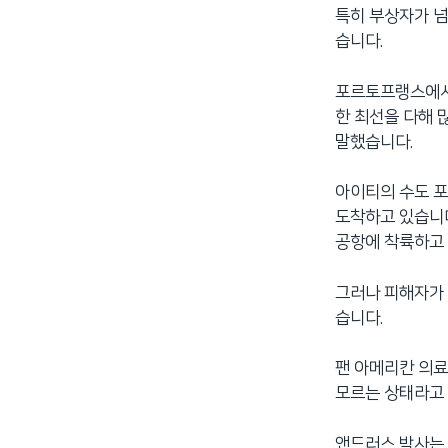
특히 부상자가 넘
네
습니다.
비
게
포르토프랭스에서
이
한 최선을 다해 
션
말했습니다.
으
로
이
아이티의 수도 
동
도착하고 있습니다
검
공항에 착륙하고
색
으
그러나 피해자가 
로
습니다.
이
등
팬 아메리칸 의료
모르는 상태라고
앤드러스 박사는 