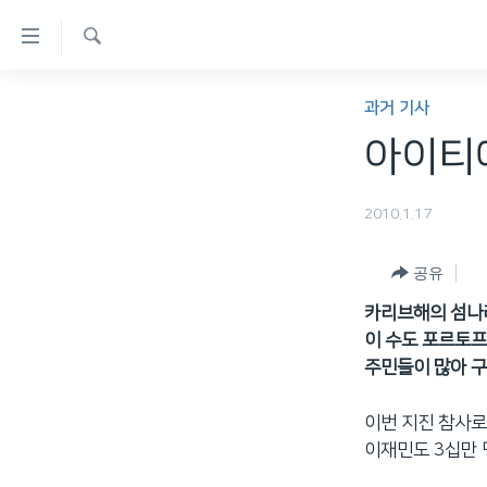
연
결
검
가
한반도
색
과거 기사
능
세계
아이티에
링
VOD
크
2010.1.17
라디오
메
프로그램
인
공유
콘
주파수 안내
카리브해의 섬나
텐
이 수도 포르토프
츠
주민들이 많아 
로
이
이번 지진 참사로
동
이재민도 3십만 
메
인