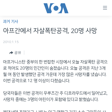
연
결
가
과거 기사
한반도
능
아프간에서 자살폭탄공격, 20명 사망
세계
링
2010.1.15
VOD
크
공유
라디오
메
인
아프가니스탄 중부의 한 번잡한 시장에서 오늘 자살폭탄 공격으
프로그램
콘
FOLLOW US
로 적어도 20명의 민간인이 숨졌습니다. 오늘 공격은 지난 3개
주파수 안내
텐
월 여 동안 발생했던 공격 가운데 가장 많은 사망자를 냈습니다.
츠
이번 공격으로 12 명 이상이 다쳤습니다.
로
언어 선택
이
당국자들은 이번 공격이 우루즈간 주 디흐라우드에서 일어났고,
동
사망자 중에는 3명의 어린이가 포함돼 있다고 밝혔습니다.
메
인