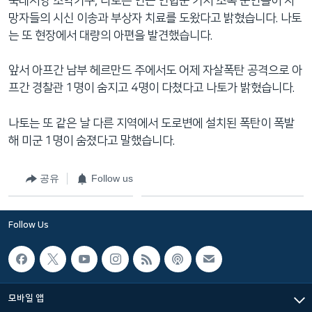
북대서양 조약기구, 나토는 인근 연합군 기지 소속 군인들이 사
네
망자들의 시신 이송과 부상자 치료를 도왔다고 밝혔습니다. 나토
비
는 또 현장에서 대량의 아편을 발견했습니다.
게
이
앞서 아프간 남부 헤르만드 주에서도 어제 자살폭탄 공격으로 아
션
프간 경찰관 1명이 숨지고 4명이 다쳤다고 나토가 밝혔습니다.
으
로
나토는 또 같은 날 다른 지역에서 도로변에 설치된 폭탄이 폭발
이
해 미군 1명이 숨졌다고 말했습니다.
동
검
공유
Follow us
색
으
로
Follow Us
이
등
모바일 앱