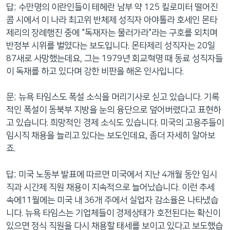
답; 수만명의 이란인들이 테헤란 남부 약 125 킬로미터 떨어진
콤 시에서 이 나라 최고위 반체제 성직자 아야톨라 호세인 몬타
제리의 장례행진 중에 "독재자는 물러가라"라는 구호를 외치며
반정부 시위를 벌였다는 보도입니다. 몬타제리 성직자는 20일
87새로 사망했는데요, 그는 1979년 회교혁명 때 동료 성직자들
이 독재를 하고 있다며 강한 비판을 해온 인사입니다.
문; 뉴욕 타임스도 폭설 소식을 머리기사로 싣고 있습니다. 기록
적인 폭설이 동북부 지방을 눈의 융단으로 덮어버렸다고 표현하
고 있습니다. 희망적인 경제 소식도 있습니다. 미국의 고용주들이
임시직 채용을 늘리고 있다는 보도인데요, 좀더 자세히 알아보
죠.
답; 미국 노동부 발표에 따르면 미국에서 지난 4개월 동안 임시
직과 시간제 직원 채용이 지속적으로 늘어났습니다. 이런 추세
속에11월에는 미국 내 36개 주에서 실업자 감소율은 나타냈습
니다. 뉴욕 타임스는 기업체들이 경제상태가 호전된다는 확신이
있으면 정식 직원을 다시 채용할 태세를 보이고 있다고 보도했습