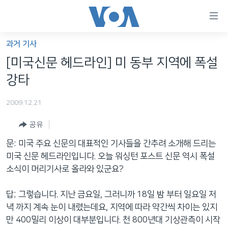
연
결
가
과거 기사
한반도
능
[미국신문 헤드라인] 미 동부 지역에 폭설
세계
링
강타
VOD
크
2009.12.21
라디오
메
인
공유
프로그램
콘
FOLLOW US
문: 미국 주요 신문의 대표적인 기사들을 간추려 소개해 드리는
주파수 안내
텐
미국 신문 헤드라인입니다. 오늘 워싱턴 포스트 신문 역시 폭설
츠
소식이 머리기사로 올라와 있군요?
로
언어 선택
이
답; 그렇습니다. 지난 금요일, 그러니까 18일 밤 부터 일요일 저
동
녁 까지 계속 눈이 내렸는데요, 지역에 따라 약간씩 차이는 있지
메
만 400밀리 이상이 대부분입니다. 천 800년대 기상관측이 시작
인