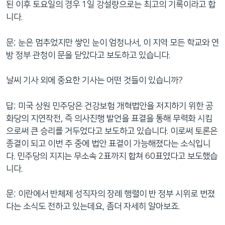
된 이후 토요일의 경우 1일 강설량으로는 최고의 기록이라고 합
네
니다.
비
게
문; 눈은 멈추었지만 쌓인 눈이 엄청나서, 이 지역 모든 학교와 연
이
방 정부 관청이 문을 닫았다고 보도하고 있습니다.
션
으
날씨 기사 외에 중요한 기사는 어떤 것들이 있습니까?
로
이
답; 미국 상원 민주당은 건강보험 개혁법안을 저지하기 위한 공
동
화당의 지연작전, 즉 의사진행 발언을 표결을 통해 무력화 시킴
검
으로써 큰 승리를 거두었다고 보도하고 있습니다. 이로써 토론은
색
종결이 되고 이번 주 중에 법안 표결이 가능해졌다는 소식입니
으
다. 민주당의 지지는 무소속 2표까지 합쳐 60표였다고 보도했습
로
니다.
이
등
문; 이란에서 반체제 성직자의 장례 행렬이 반 정부 시위로 번졌
다는 소식도 전하고 있는데요, 좀더 자세히 알아보죠.