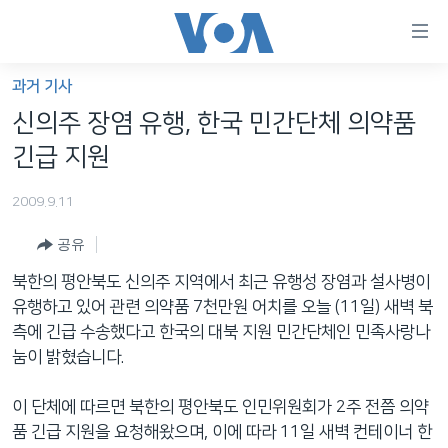
연
결
가
과거 기사
한반도
능
신의주 장염 유행, 한국 민간단체 의약품
세계
링
긴급 지원
VOD
크
2009.9.11
라디오
메
인
공유
프로그램
콘
FOLLOW US
북한의 평안북도 신의주 지역에서 최근 유행성 장염과 설사병이
주파수 안내
텐
유행하고 있어 관련 의약품 7천만원 어치를 오늘 (11일) 새벽 북
츠
측에 긴급 수송했다고 한국의 대북 지원 민간단체인 민족사랑나
로
눔이 밝혔습니다.
언어 선택
이
동
이 단체에 따르면 북한의 평안북도 인민위원회가 2주 전쯤 의약
메
품 긴급 지원을 요청해왔으며, 이에 따라 11일 새벽 컨테이너 한
인