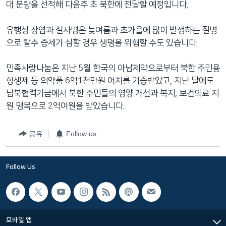
대 분량을 선적해 다음주 초 북한에 전달할 예정입니다.
네
비
유행성 장염과 설사병은 늦여름과 초가을에 많이 발생하는 질병
게
으로 탈수 증세가 심할 경우 생명을 위협할 수도 있습니다.
이
션
민족사랑나눔은 지난 5월 한국의 아남제약으로부터 북한 주민용
으
항생제 등 의약품 6억1천만원 어치를 기증받았고, 지난 달에도
로
남북협력기금에서 북한 주민들의 영양 개선과 복지, 보건의료 지
이
원 명목으로 2억여원을 받았습니다.
동
검
공유
Follow us
색
으
로
Follow Us
이
등
모바일 앱