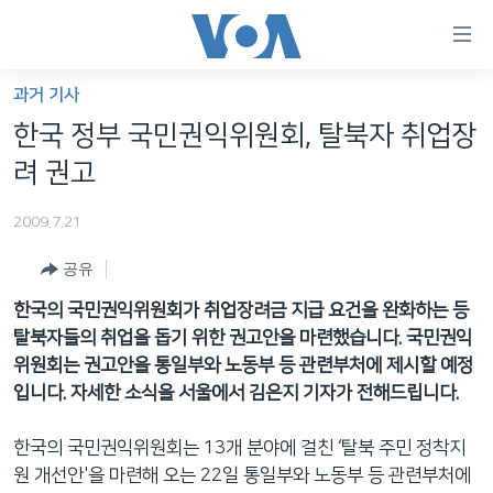
연
결
가
과거 기사
한반도
능
한국 정부 국민권익위원회, 탈북자 취업장
세계
링
려 권고
VOD
크
2009.7.21
라디오
메
인
공유
프로그램
콘
FOLLOW US
한국의 국민권익위원회가 취업장려금 지급 요건을 완화하는 등
주파수 안내
텐
탈북자들의 취업을 돕기 위한 권고안을 마련했습니다. 국민권익
츠
위원회는 권고안을 통일부와 노동부 등 관련부처에 제시할 예정
로
입니다. 자세한 소식을 서울에서 김은지 기자가 전해드립니다.
언어 선택
이
동
한국의 국민권익위원회는 13개 분야에 걸친 ‘탈북 주민 정착지
메
원 개선안'을 마련해 오는 22일 통일부와 노동부 등 관련부처에
인