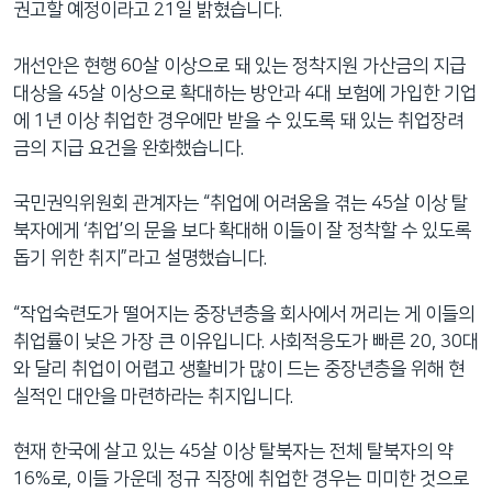
권고할 예정이라고 21일 밝혔습니다.
네
비
개선안은 현행 60살 이상으로 돼 있는 정착지원 가산금의 지급
게
대상을 45살 이상으로 확대하는 방안과 4대 보험에 가입한 기업
이
에 1년 이상 취업한 경우에만 받을 수 있도록 돼 있는 취업장려
션
금의 지급 요건을 완화했습니다.
으
로
국민권익위원회 관계자는 “취업에 어려움을 겪는 45살 이상 탈
이
북자에게 ‘취업’의 문을 보다 확대해 이들이 잘 정착할 수 있도록
동
돕기 위한 취지”라고 설명했습니다.
검
색
“작업숙련도가 떨어지는 중장년층을 회사에서 꺼리는 게 이들의
으
취업률이 낮은 가장 큰 이유입니다. 사회적응도가 빠른 20, 30대
로
와 달리 취업이 어렵고 생활비가 많이 드는 중장년층을 위해 현
이
실적인 대안을 마련하라는 취지입니다.
등
현재 한국에 살고 있는 45살 이상 탈북자는 전체 탈북자의 약
16%로, 이들 가운데 정규 직장에 취업한 경우는 미미한 것으로