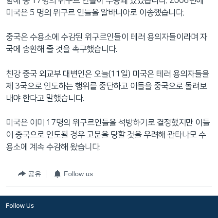
함해 총 17명의 위구르 인들이 수용돼 있었습니다. 2006년에
네
미국은 5 명의 위구르 인들을 알바니아로 이송했습니다.
비
게
중국은 수용소에 수감된 위구르인들이 테러 용의자들이라며 자
이
국에 송환해 줄 것을 촉구했습니다.
션
으
친강 중국 외교부 대변인은 오늘(11일) 미국은 테러 용의자들을
로
제 3국으로 인도하는 행위를 중단하고 이들을 중국으로 돌려보
이
내야 한다고 말했습니다.
동
검
미국은 이미 17명의 위구르인들을 석방하기로 결정했지만 이들
색
이 중국으로 인도될 경우 고문을 당할 것을 우려해 관타나모 수
으
용소에 계속 수감해 왔습니다.
로
이
공유
Follow us
등
Follow Us