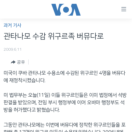
연
결
가
과거 기사
한반도
능
관타나모 수감 위구르족 버뮤다로
세계
링
2009.6.11
VOD
크
공유
라디오
메
인
미국이 쿠바 관타나모 수용소에 수감된 위구르인 4명을 버뮤다
프로그램
콘
FOLLOW US
에 재정착시켰습니다.
주파수 안내
텐
츠
미 법무부는 오늘(11일) 이들 위구르인들은 이미 법정에서 석방
로
판결을 받았으며, 전임 부시 행정부에 이어 오바마 행정부도 석
언어 선택
이
방을 허가했다고 밝혔습니다.
동
메
그동안 관타나모에는 이번에 버뮤다에 정착한 위구르인들을 포
인