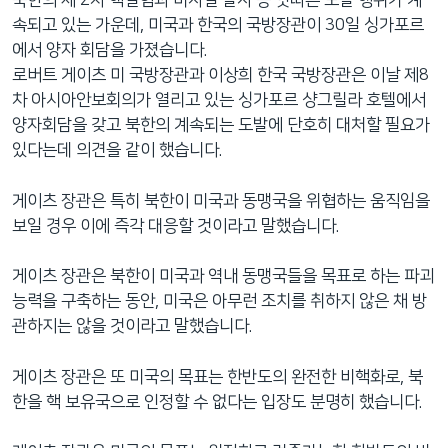
북한의 제 2차 핵실험과 미사일 발사 등 잇따른 도발 행위가 계
네
속되고 있는 가운데, 미국과 한국의 국방장관이 30일 싱가포르
비
에서 양자 회담을 가졌습니다.
게
로버트 게이츠 미 국방장관과 이상희 한국 국방장관은 이날 제8
이
차 아시아안보회의가 열리고 있는 싱가포르 샹그릴라 호텔에서
션
양자회담을 갖고 북한의 계속되는 도발에 단호히 대처할 필요가
으
있다는데 의견을 같이 했습니다.
로
이
게이츠 장관은 특히 북한이 미국과 동맹국을 위협하는 움직임을
동
보일 경우 이에 즉각 대응할 것이라고 말했습니다.
검
색
게이츠 장관은 북한이 미국과 역내 동맹국들을 목표로 하는 파괴
으
능력을 구축하는 동안, 미국은 아무런 조치를 취하지 않은 채 방
로
관하지는 않을 것이라고 말했습니다.
이
등
게이츠 장관은 또 미국의 목표는 한반도의 완전한 비핵화로, 북
한을 핵 보유국으로 인정할 수 없다는 입장도 분명히 했습니다.