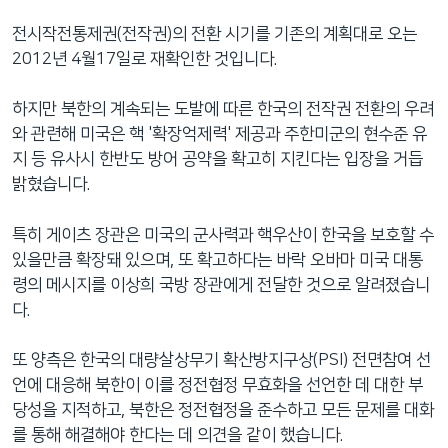
전시작전통제권(전작권)의 전환 시기를 기존의 계획대로 오는
2012년 4월17일로 재확인한 것입니다.
하지만 북한의 계속되는 도발에 따른 한국의 전작권 전환의 우려
와 관련해 미국은 핵 '확장억제력' 제공과 주한미군의 현수준 유
지 등 유사시 한반도 방어 공약을 확고히 지킨다는 입장을 거듭
밝혔습니다.
특히 게이츠 장관은 미국의 군사력과 핵우산이 한국을 보호할 수
있을만큼 확장돼 있으며, 또 확고하다는 바락 오바마 미국 대통
령의 메시지를 이상희 국방 장관에게 전달한 것으로 알려졌습니
다.
또 양측은 한국의 대량살상무기 확산방지구상(PSI) 전면참여 선
언에 대응해 북한이 이를 정전협정 무효화을 선언한 데 대한 부
당성을 지적하고, 북한은 정전협정을 준수하고 모든 문제를 대화
를 통해 해결해야 한다는 데 의견을 같이 했습니다.