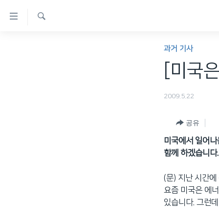
연
결
검
가
한반도
색
과거 기사
능
세계
[미국은
링
VOD
크
2009.5.22
라디오
메
프로그램
인
공유
콘
주파수 안내
미국에서 일어나는
텐
함께 하겠습니다.
츠
로
(문) 지난 시간
이
요즘 미국은 에너
동
있습니다. 그런데
메
인