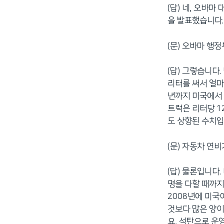
(답) 네, 오바
네
을 발표했습니다.
비
게
(문) 오바마 행
이
션
으
(답) 그렇습니다
로
리터를 써서 얼마
이
년까지 미국에서 
동
트럭은 리터당 1
검
도 상향된 수치입
색
으
(문) 자동차 연
로
이
(답) 물론입니다
등
명을 다할 때까지
2008년에 미국
것보다 많은 양이
요, 석탄으로 운