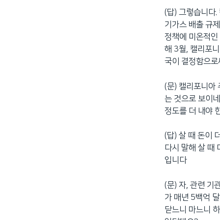
(답) 그렇습니다
기가스 배출 규제
정책에 미온적인 
해 3월, 캘리포
국이 결정함으로써
(문) 캘리포니아
는 것으로 보이네
정도를 더 내야 
(답) 살 때 돈이
다시 말해 살 때
입니다
(문) 자, 관련
가 매년 5백억 
닫느니 마느니 하