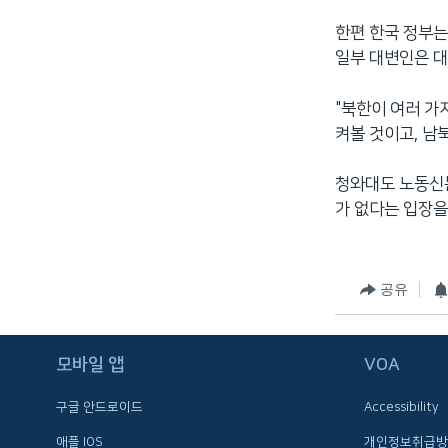
한편 한국 정부는
일부 대변인은 대
"북한이 여러 가
켜볼 것이고, 남
청와대도 노동신문
가 없다는 입장을
공유
FOLLOW US
모바일 앱
VOA
구글 안드로이드
Accessibility
애플 IOS
개인정보취급방