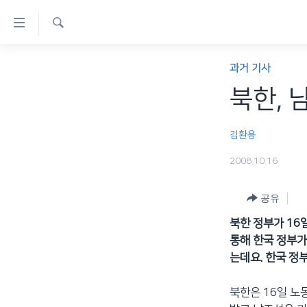
연
결
검
가
한반도
색
과거 기사
능
세계
북한, 
링
VOD
크
김환용
라디오
메
2008.10.16
프로그램
인
콘
주파수 안내
공유
텐
츠
북한 정부가 16
로
통해 한국 정부가
이
는데요. 한국 정
동
메
북한은 16일 노동
인