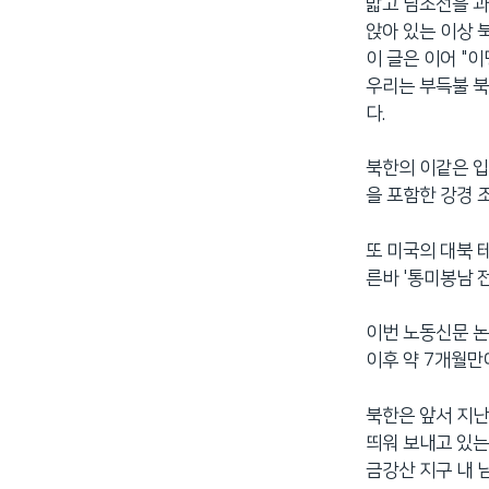
밟고 남조선을 과
네
앉아 있는 이상 
비
이 글은 이어 "
게
우리는 부득불 북
이
다.
션
으
북한의 이같은 입
로
을 포함한 강경 
이
동
또 미국의 대북 
검
른바 '통미봉남 
색
으
이번 노동신문 논
로
이후 약 7개월만
이
등
북한은 앞서 지난
띄워 보내고 있는
금강산 지구 내 