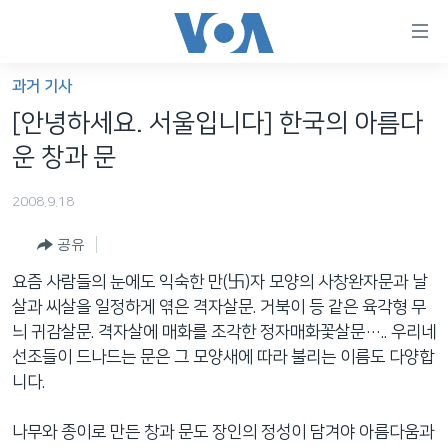
연
결
가
과거 기사
한반도
능
[안녕하세요. 서울입니다] 한국의 아름다
세계
링
운 창과 문
VOD
크
2008.9.18
라디오
메
인
공유
프로그램
콘
FOLLOW US
요즘 사람들의 눈에도 익숙한 만(卐)자 모양의 사창완자문과 날
주파수 안내
텐
살과 씨살을 일정하게 엮은 격자살문. 거북이 등 같은 육각형 무
츠
늬 귀감살문. 격자살에 매화를 조각한 정자매화꽃살문….. 우리네
로
선조들이 드나드는 문은 그 모양새에 따라 불리는 이름도 다양합
언어 선택
이
니다.
동
메
나무와 종이로 만든 창과 문도 장인의 정성이 담겨야 아름다움과
인