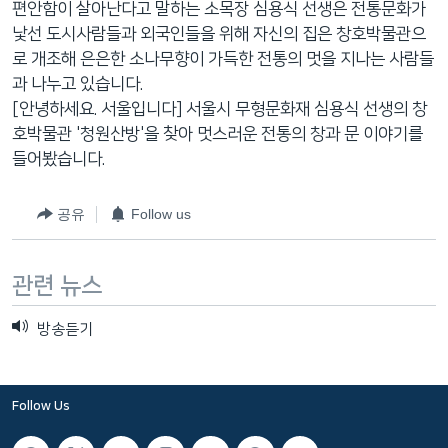
편안함이 살아난다고 말하는 소목장 심용식 선생은 전통문화가
네
낯선 도시사람들과 외국인들을 위해 자신의 집은 창호박물관으
비
로 개조해 은은한 소나무향이 가득한 전통의 멋을 지나는 사람들
게
과 나누고 있습니다.
이
[안녕하세요. 서울입니다] 서울시 무형문화재 심용식 선생의 창
션
호박물관 '청원산방'을 찾아 멋스러운 전통의 창과 문 이야기를
으
들어봤습니다.
로
이
공유
Follow us
동
검
색
관련 뉴스
으
로
방송듣기
이
등
Follow Us