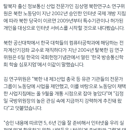
네
탈북자 출신 정보통신 산업 전문가인 김상명 북한연구소 연구위
비
원은 북한 노동당이 지난 2002년 승인한 인터넷 국제 개방 지침
게
에 따라 북한 당국이 이르면 2009년부터 특수기관이나 허가된
이
개인을 대상으로 인터넷 서비스를 시작할 것으로 내다봤습니다.
션
으
북한 공산대학에서 한국 대학들의 컴퓨터공학과에 해당하는 전
로
자계산기강좌 교수로 재직하다가 지난 2004년 탈북한 김 연구
이
위원은 6일 한국의 국회헌정기념관에서 열린 '한국 방송통신학
동
회 학술 심포지엄'에서 이같이 말했습니다.
검
색
김 연구위원은 "북한 내 제3산업 총국 등 유관 기관들의 전문가
으
그룹이 노동당에 사업을 제안했고, 이를 바탕으로 노동당이 채택
로
한 사업지침에는 올 9월을 개통 시점으로 잡아 놓았다"며 "김정
이
일 국방위원장의 높은 관심 속에 지금까지 강력하게 추진돼 왔
등
다"고 덧붙였습니다.
"승인 내용에 따르면 5, 6년 간을 잘 준비해서 인터넷을 우리 실