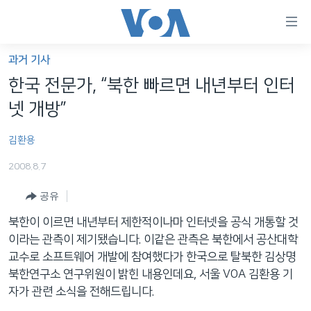
연
결
가
과거 기사
한반도
능
한국 전문가, “북한 빠르면 내년부터 인터
세계
링
넷 개방”
VOD
크
김환용
라디오
메
인
2008.8.7
프로그램
콘
FOLLOW US
공유
주파수 안내
텐
츠
북한이 이르면 내년부터 제한적이나마 인터넷을 공식 개통할 것
로
이라는 관측이 제기됐습니다. 이같은 관측은 북한에서 공산대학
언어 선택
이
교수로 소프트웨어 개발에 참여했다가 한국으로 탈북한 김상명
동
북한연구소 연구위원이 밝힌 내용인데요, 서울 VOA 김환용 기
메
자가 관련 소식을 전해드립니다.
인