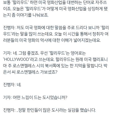
보통 '할리우드' 하면 미국 영화산업을 대변하는 단어로 자주쓰
네
이죠. 오늘은 '할리우드'가 어떻게 미국 영화산업을 상징하게 됐
비
는지 좀 이야기를 나눠보죠.
게
이
진행자: 저도 미국 영화에 대한 말씀을 주로 드리다 보니까 '할리
션
우드'라는 말을 많이 쓰는데요. 오늘 이 시간을 통해서 청취자 여
으
러분들의 미국 영화의 역사에 대한 이해가 넓어지겠는데요.
로
이
기자: 네. 그럼 좋겠죠. 우선 '할리우드'는 영어로는
동
'HOLLYWOOD'라고 쓰는데요. 할리우드는 원래 미국 캘리포니
검
아 주 로스앤젤레스 시의 북서쪽에 있는 한 지역을 말합니다. 박
색
은서 씨 로스엔젤레스 가보셨죠?
으
로
진행자: 네.
이
등
기자: 어떤 느낌이 드는 도시였습니까?
진행자: ..정말 한인들이 많은 도시라는 실감을 했습니다.