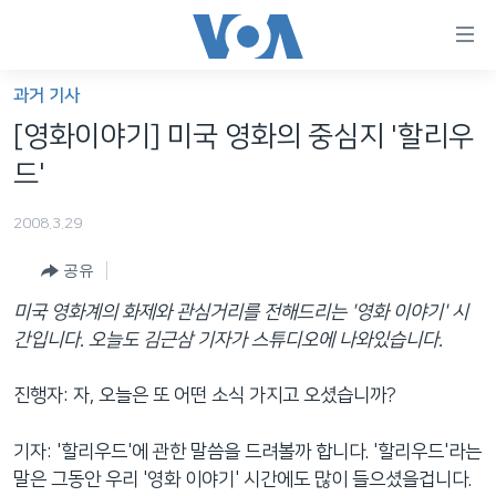
연
결
가
과거 기사
한반도
능
[영화이야기] 미국 영화의 중심지 '할리우
세계
링
드'
VOD
크
2008.3.29
라디오
메
인
공유
프로그램
콘
FOLLOW US
미국 영화계의 화제와 관심거리를 전해드리는 '영화 이야기' 시
주파수 안내
텐
간입니다. 오늘도 김근삼 기자가 스튜디오에 나와있습니다.
츠
로
진행자: 자, 오늘은 또 어떤 소식 가지고 오셨습니까?
언어 선택
이
동
기자: '할리우드'에 관한 말씀을 드려볼까 합니다. '할리우드'라는
메
말은 그동안 우리 '영화 이야기' 시간에도 많이 들으셨을겁니다.
인