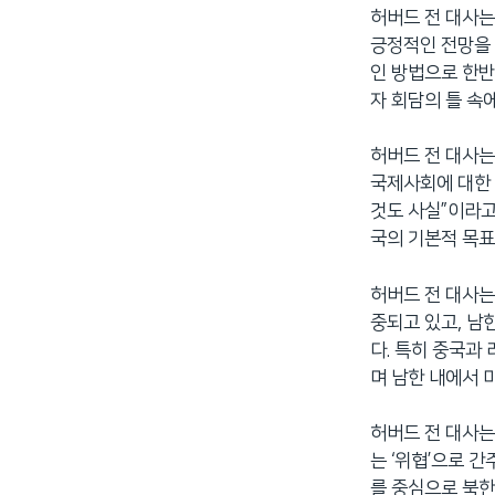
허버드 전 대사는
네
긍정적인 전망을 
비
인 방법으로 한반
게
자 회담의 틀 속
이
션
허버드 전 대사는
으
국제사회에 대한 
로
것도 사실”이라고
이
국의 기본적 목표
동
검
허버드 전 대사는
색
중되고 있고, 남
으
다. 특히 중국과
로
며 남한 내에서 
이
등
허버드 전 대사는
는 ‘위협’으로 
를 중심으로 북한