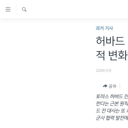
연
결
검
가
한반도
색
과거 기사
능
세계
허바드 
링
VOD
크
적 변화
라디오
메
프로그램
인
2006.9.8
콘
주파수 안내
텐
공유
츠
토마스 허버드 
로
한다는 근본 원칙
이
드 전 대사는 또
동
군사 협력 발전에
메
인