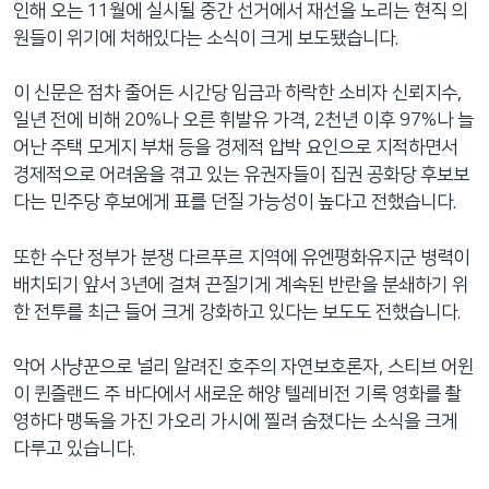
인해 오는 11월에 실시될 중간 선거에서 재선을 노리는 현직 의
네
원들이 위기에 처해있다는 소식이 크게 보도됐습니다.
비
게
이 신문은 점차 줄어든 시간당 임금과 하락한 소비자 신뢰지수,
이
일년 전에 비해 20%나 오른 휘발유 가격, 2천년 이후 97%나 늘
션
어난 주택 모게지 부채 등을 경제적 압박 요인으로 지적하면서
으
경제적으로 어려움을 겪고 있는 유권자들이 집권 공화당 후보보
로
다는 민주당 후보에게 표를 던질 가능성이 높다고 전했습니다.
이
동
또한 수단 정부가 분쟁 다르푸르 지역에 유엔평화유지군 병력이
검
배치되기 앞서 3년에 걸쳐 끈질기게 계속된 반란을 분쇄하기 위
색
한 전투를 최근 들어 크게 강화하고 있다는 보도도 전했습니다.
으
로
악어 사냥꾼으로 널리 알려진 호주의 자연보호론자, 스티브 어윈
이
이 퀸즐랜드 주 바다에서 새로운 해양 텔레비전 기록 영화를 촬
등
영하다 맹독을 가진 가오리 가시에 찔려 숨졌다는 소식을 크게
다루고 있습니다.