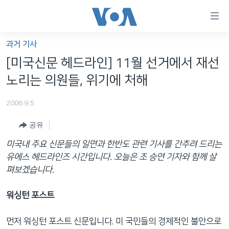
연
결
가
과거 기사
한반도
능
[미국신문 헤드라인] 11월 선거에서 재선
세계
링
노리는 의원들, 위기에 처해
VOD
크
2006.9.5
라디오
메
인
공유
프로그램
콘
FOLLOW US
미국내 주요 신문들의 일면과 한반도 관련 기사를 간추려 드리는
주파수 안내
텐
유에스 헤드라인즈 시간입니다. 오늘은 조 승연 기자와 함께 살
츠
펴보겠습니다.
로
언어 선택
이
워싱턴 포스트
동
메
먼저 워싱턴 포스트 신문입니다. 미 국민들의 경제적인 불안으로
인