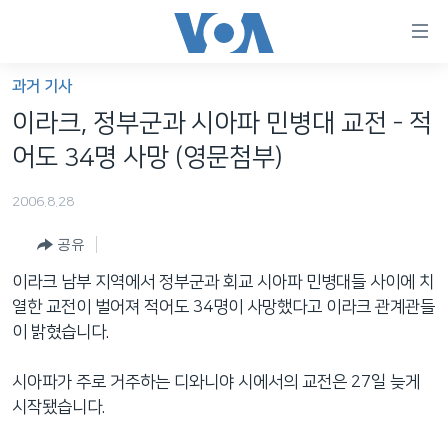
연
결
가
과거 기사
한반도
능
이라크, 정부군과 시아파 민병대 교전 - 적
세계
링
어도 34명 사망 (영문첨부)
VOD
크
2006.8.28
라디오
메
인
공유
프로그램
콘
FOLLOW US
이라크 남부 지역에서 정부군과 회교 시아파 민병대들 사이에 치
주파수 안내
텐
열한 교전이 벌어져 적어도 34명이 사망했다고 이라크 관계관들
츠
이 밝혔습니다.
로
언어 선택
이
시아파가 주로 거주하는 디와니야 시에서의 교전은 27일 늦게
동
시작됐습니다.
메
인