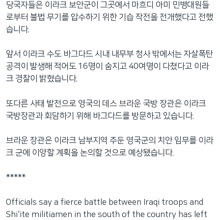
당국자들은 이라크 보안군이 그곳에서 마흐디 아미 민병대원들
네
로부터 불법 무기를 압수하기 위한 기습 작전을 전개했다고 전했
비
습니다.
게
이
앞서 이라크 수도 바그다드 시내 내무부 청사 밖에서는 자살폭탄
션
공격이 발생해 적어도 16명이 숨지고 40여명이 다쳤다고 이라
으
크 경찰이 밝혔습니다.
로
이
또다른 사태 발전으로 영국의 데스 브라운 국방 장관은 이라크
동
국방장관과 회담하기 위해 바그다드를 방문하고 있습니다.
검
색
브라운 장관은 이라크 남부지역 주둔 영국군의 치안 임무를 이라
으
크 군에 이양할 계획을 논의할 것으로 예상됐습니다.
로
이
*****
등
Officials say a fierce battle between Iraqi troops and
Shi'ite militiamen in the south of the country has left