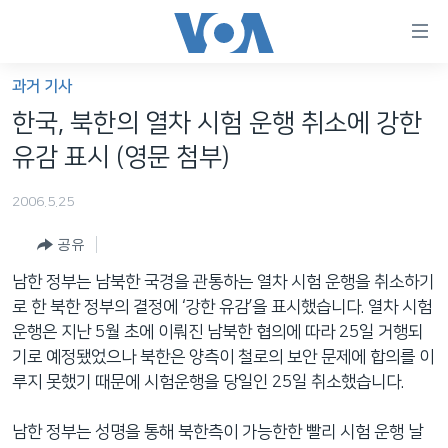
연
결
가
과거 기사
한반도
능
한국, 북한의 열차 시험 운행 취소에 강한
세계
링
유감 표시 (영문 첨부)
VOD
크
2006.5.25
라디오
메
인
공유
프로그램
콘
FOLLOW US
남한 정부는 남북한 국경을 관통하는 열차 시험 운행을 취소하기
주파수 안내
텐
로 한 북한 정부의 결정에 ‘강한 유감’을 표시했습니다. 열차 시험
츠
운행은 지난 5월 초에 이뤄진 남북한 협의에 따라 25일 거행되
로
기로 예정됐었으나 북한은 양측이 철로의 보안 문제에 합의를 이
언어 선택
이
루지 못했기 때문에 시험운행을 당일인 25일 취소했습니다.
동
메
남한 정부는 성명을 통해 북한측이 가능한한 빨리 시험 운행 날
인