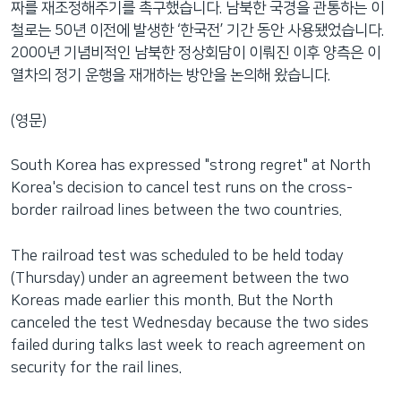
짜를 재조정해주기를 촉구했습니다. 남북한 국경을 관통하는 이
네
철로는 50년 이전에 발생한 ‘한국전’ 기간 동안 사용됐었습니다.
비
2000년 기념비적인 남북한 정상회담이 이뤄진 이후 양측은 이
게
열차의 정기 운행을 재개하는 방안을 논의해 왔습니다.
이
션
(영문)
으
로
South Korea has expressed "strong regret" at North
이
Korea's decision to cancel test runs on the cross-
동
border railroad lines between the two countries.
검
색
The railroad test was scheduled to be held today
으
(Thursday) under an agreement between the two
로
Koreas made earlier this month. But the North
이
canceled the test Wednesday because the two sides
등
failed during talks last week to reach agreement on
security for the rail lines.