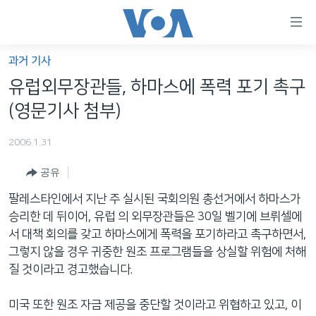
연
결
가
과거 기사
한반도
능
유럽외무장관들, 하마스에 폭력 포기 촉구
세계
링
(영문기사 첨부)
VOD
크
2006.1.31
라디오
메
인
공유
프로그램
콘
FOLLOW US
팔레스타인에서 지난 주 실시된 국회의원 총선거에서 하마스가
주파수 안내
텐
승리한 데 뒤이어, 유럽 의 외무장관들은 30일 벨기에 브뤼셀에
츠
서 대책 회의를 갖고 하마스에게 폭력을 포기하라고 촉구하면서,
로
그렇지 않을 경우 귀중한 원조 프로그램들을 상실할 위험에 처해
언어 선택
이
질 것이라고 경고했습니다.
동
메
미국 또한 원조 자금 제공을 중단할 것이라고 위협하고 있고, 이
인