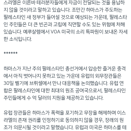
스라엘은 이른바 테러분자들에게 자금이 전달되는 것을 용납하
네
지 않을 것이라고 말하고 있습니다. 조만간 하마스가 주도하는
비
팔레스타인 새 정부가 들어설 것으로 예상되는 가운데, 팔레스타
게
인 주민들은 더 큰 빈곤과 고립에 직면할 수도 있는 위험에 처해
이
있습니다. 예루살렘에서 VOA 미국의 소리 특파원이 보내온 자세
션
한 소식입니다.
으
로
******
이
동
하마스가 지난 주의 팔레스타인 총선거에서 압승한 즐거운 충격
검
에서 아직 벗어나지 못하고 있는 가운데 유럽의 외무장관들은
색
30일 벨기에 브뤼셀에서 만나 대응책을 논의했습니다. 유럽 연
으
합은 팔레스타인에 대한 최대의 원조 공여국으로서, 팔레스타인
로
주민들에게 수 억 달러의 지원을 제공하고 있습니다.
이
등
유럽 장관들은 하마스가 폭력을 포기하고 무장을 해제하며 이스
라엘의 존재 권리를 인정하기로 동의하지 않을 경우, 장래의 원
조가 의문시될 것이라고 말했습니다. 유럽과 미국은 하마스를 테