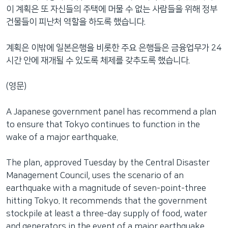
네
이 계획은 또 자신들의 주택에 머물 수 없는 사람들을 위해 정부
비
건물들이 피난처 역할을 하도록 했습니다.
게
이
계획은 이밖에 일본은행을 비롯한 주요 은행들은 금융업무가 24
션
시간 안에 재개될 수 있도록 체제를 갖추도록 했습니다.
으
로
(영문)
이
동
A Japanese government panel has recommend a plan
검
to ensure that Tokyo continues to function in the
색
wake of a major earthquake.
으
로
The plan, approved Tuesday by the Central Disaster
이
Management Council, uses the scenario of an
등
earthquake with a magnitude of seven-point-three
hitting Tokyo. It recommends that the government
stockpile at least a three-day supply of food, water
and generators in the event of a major earthquake.