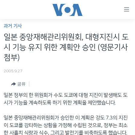
연
결
가
과거 기사
한반도
능
일본 중앙재해관리위원회, 대형지진시 도
세계
링
시 기능 유지 위한 계획안 승인 (영문기사
VOD
크
첨부)
라디오
메
2005.9.27
인
프로그램
콘
FOLLOW US
공유
주파수 안내
텐
츠
일본 정부의 한 위원회가 수도 도쿄에 대형 지진이 발생해도 도
로
시가 기능을 계속하도록 하기 위한 계획을 제안했습니다.
언어 선택
이
동
일본 중앙재해관리위원회가 승인한 이 계획은 강도 7.3의 지진
메
이 도쿄를 강타하는 상황을 가정해 수립된 것으로, 정부는 최소
인
한 사흘치 식량과 식수, 그리고 발전기를 비축하도록 했습니다.