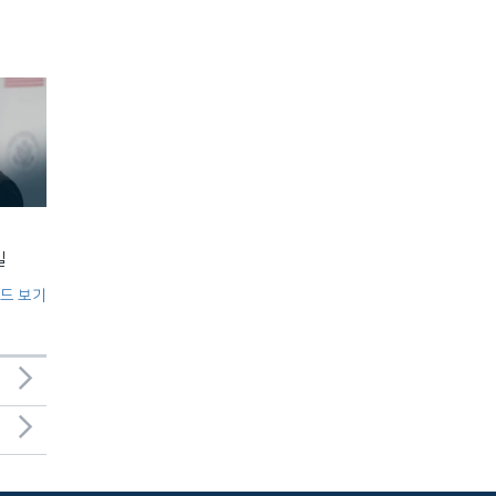
일
드 보기