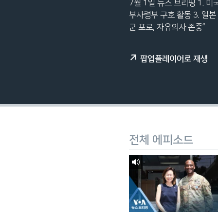
7월 1일 뉴스 브리핑 1. 
네
부사령부 구호 활동 3. 일본
비
군 포로, 자유의사 존중”
게
이
션
팝업플레이어로 재생
으
로
이
동
검
색
전체 에피소드
으
로
이
등