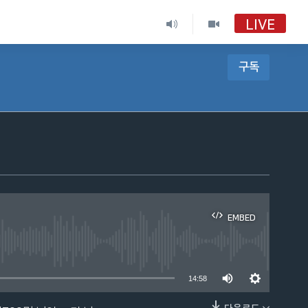
LIVE
구독
EMBED
able
14:58