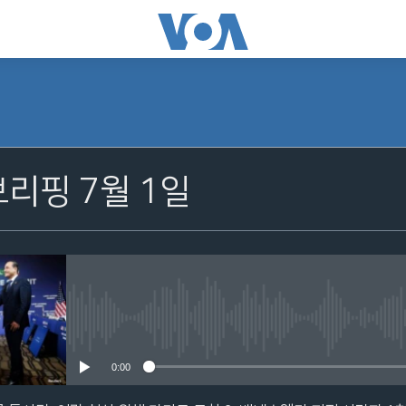
구독
브리핑 7월 1일
Apple Podcasts
YouTube Music
Spotify
No media source currently avail
0:00
YouTube