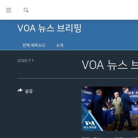
연
결
검
가
VOA 뉴스 브리핑
한반도
색
능
세계
링
전체 에피소드
소개
VOD
크
2026.7.1
라디오
VOA 뉴스 
메
프로그램
인
콘
주파수 안내
텐
공유
츠
로
이
동
메
인