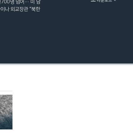
다운로드
천700명 넘어… 미 남
EMBED
크라이나 외교장관 “북한