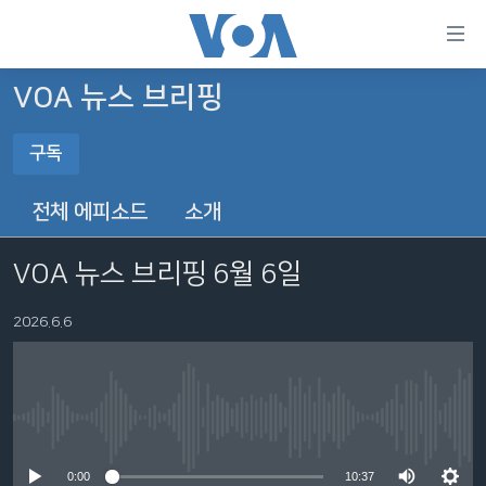
연
결
가
VOA 뉴스 브리핑
한반도
능
구독
세계
링
구독
VOD
크
전체 에피소드
소개
라디오
메
YouTube Music
인
VOA 뉴스 브리핑 6월 6일
프로그램
콘
FOLLOW US
주파수 안내
텐
2026.6.6
Spotify
츠
로
YouTube
언어 선택
이
동
No media source currently available
메
구독
인
0:00
10:37