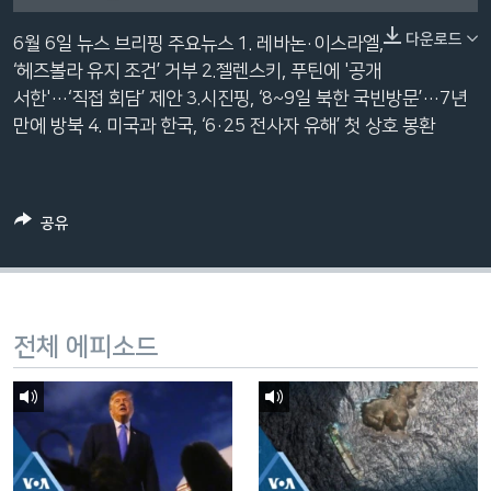
네
다운로드
6월 6일 뉴스 브리핑 주요뉴스 1. 레바논·이스라엘,
비
‘헤즈볼라 유지 조건’ 거부 2.젤렌스키, 푸틴에 '공개
게
서한'…‘직접 회담’ 제안 3.시진핑, ‘8~9일 북한 국빈방문’…7년
이
만에 방북 4. 미국과 한국, ‘6·25 전사자 유해’ 첫 상호 봉환
션
으
로
이
공유
동
검
색
으
전체 에피소드
로
이
등