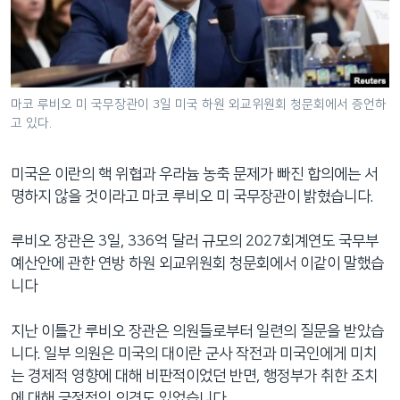
네
비
게
이
션
마코 루비오 미 국무장관이 3일 미국 하원 외교위원회 청문회에서 증언하
고 있다.
으
로
이
미국은 이란의 핵 위협과 우라늄 농축 문제가 빠진 합의에는 서
동
명하지 않을 것이라고 마코 루비오 미 국무장관이 밝혔습니다.
검
색
루비오 장관은 3일, 336억 달러 규모의 2027회계연도 국무부
으
예산안에 관한 연방 하원 외교위원회 청문회에서 이같이 말했습
로
니다
이
등
지난 이틀간 루비오 장관은 의원들로부터 일련의 질문을 받았습
니다. 일부 의원은 미국의 대이란 군사 작전과 미국인에게 미치
는 경제적 영향에 대해 비판적이었던 반면, 행정부가 취한 조치
에 대해 긍정적인 의견도 있었습니다.