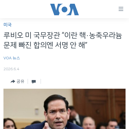
연
결
가
미국
한반도
능
루비오 미 국무장관 “이란 핵·농축우라늄
세계
링
문제 빠진 합의엔 서명 안 해”
VOD
크
VOA 뉴스
라디오
메
인
2026.6.4
프로그램
콘
FOLLOW US
공유
주파수 안내
텐
츠
로
언어 선택
이
동
메
인