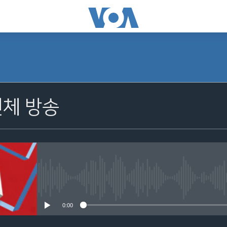
구독
전체 방송
Apple Podcasts
YouTube Music
Spotify
No media source currently avail
0:00
YouTube