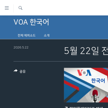
연
결
검
가
VOA 한국어
한반도
색
능
세계
링
전체 에피소드
소개
VOD
크
2026.5.22
라디오
5월 22일 
메
프로그램
인
콘
주파수 안내
텐
공유
츠
로
이
동
메
인