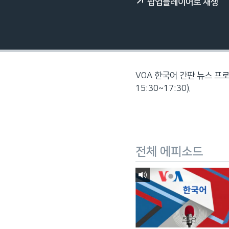
팝업플레이어로 재생
네
비
게
이
션
으
VOA 한국어 간판 뉴스 프로그
로
15:30~17:30).
이
동
검
색
으
전체 에피소드
로
이
등