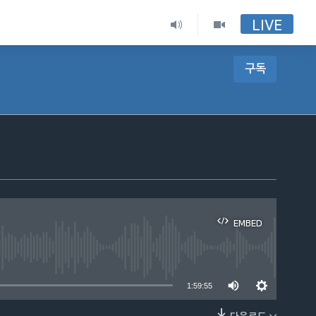
LIVE
구독
EMBED
able
1:59:55