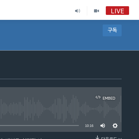
LIVE
구독
EMBED
able
10:16