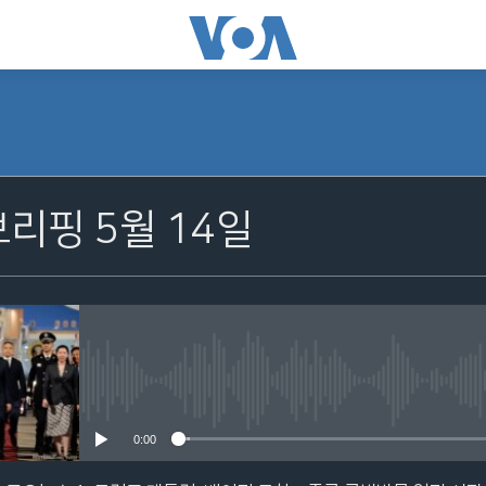
구독
브리핑 5월 14일
Apple Podcasts
YouTube Music
Spotify
No media source currently avail
0:00
YouTube