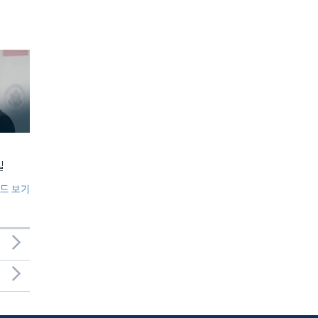
일
드 보기