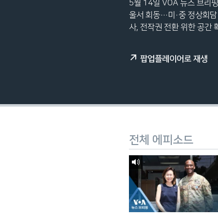
5월 14일 VOA 뉴스 브리
네
울서 회동…미·중 정상회담 의
비
사, 전작권 전환 위한 공간 
게
이
션
팝업플레이어로 재생
으
로
이
동
검
색
전체 에피소드
으
로
이
등