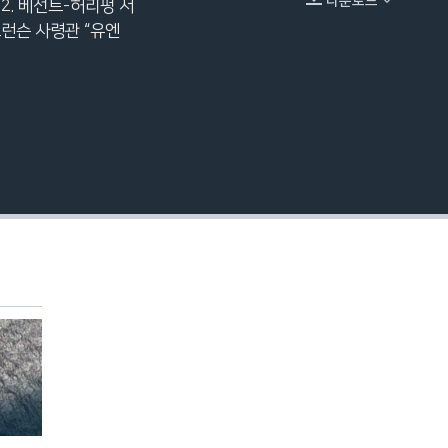
다운로드
2. 베선트-허리펑 서
EMBED
브런슨 사령관 “유엔