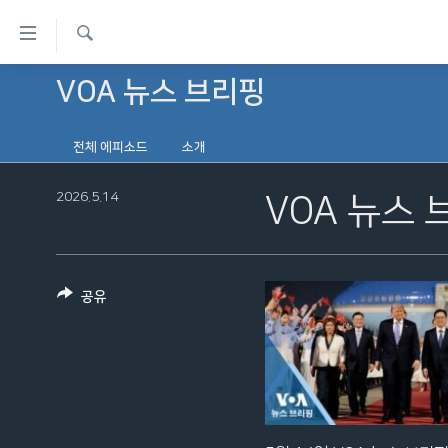
연
결
검
가
VOA 뉴스 브리핑
한반도
색
능
세계
링
전체 에피소드
소개
VOD
크
2026.5.14
라디오
VOA 뉴스 
메
프로그램
인
콘
주파수 안내
텐
공유
츠
로
이
동
메
인