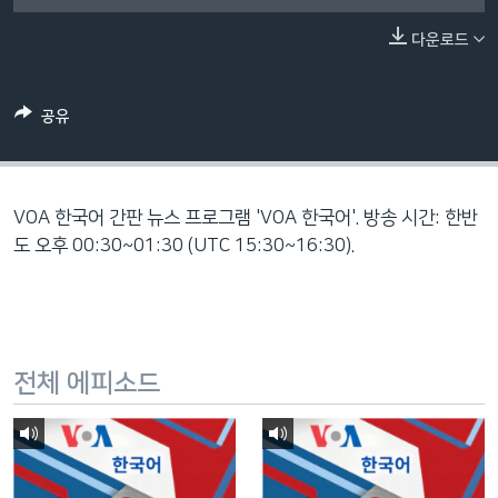
네
다운로드
비
게
이
공유
션
으
로
이
VOA 한국어 간판 뉴스 프로그램 'VOA 한국어'. 방송 시간: 한반
동
도 오후 00:30~01:30 (UTC 15:30~16:30).
검
색
으
로
전체 에피소드
이
등