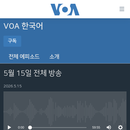
연
결
가
VOA 한국어
한반도
능
구독
세계
링
구독
VOD
크
전체 에피소드
소개
라디오
메
YouTube Music
인
5월 15일 전체 방송
프로그램
콘
FOLLOW US
주파수 안내
텐
2026.5.15
Spotify
츠
로
YouTube
언어 선택
이
동
No media source currently available
메
구독
인
0:00
59:55