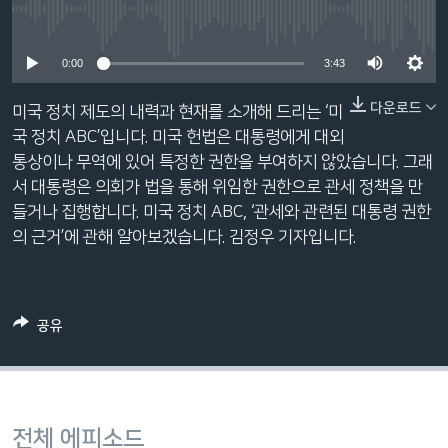
네
No media source currently available
비
0:00
3:43
게
이
다운로드
미국 정치 제도의 내력과 현재를 소개해 드리는 ‘미
션
국 정치 ABC’입니다. 미국 헌법은 대통령에게 대외
으
통상이나 무역에 있어 특정한 권한을 부여하지 않았습니다. 그래
로
서 대통령은 의회가 법을 통해 위임한 권한으로 관세 정책을 만
이
들거나 집행합니다. 미국 정치 ABC, ‘관세와 관련된 대통령 권한
동
의 근거’에 관해 알아보겠습니다. 김정우 기자입니다.
검
색
으
로
공유
이
등
전체 에피소드