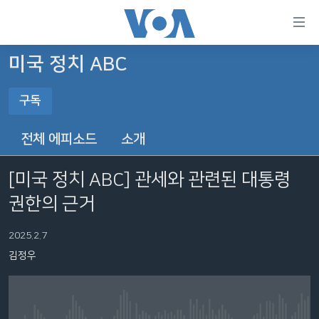
연
결
가
미국 정치 ABC
한반도
능
구독
세계
링
구독
VOD
크
전체 에피소드
소개
라디오
메
구독
인
[미국 정치 ABC] 관세와 관련된 대통령
프로그램
콘
FOLLOW US
권한의 근거
주파수 안내
텐
츠
2025.2.7
로
김정우
언어 선택
이
동
메
인