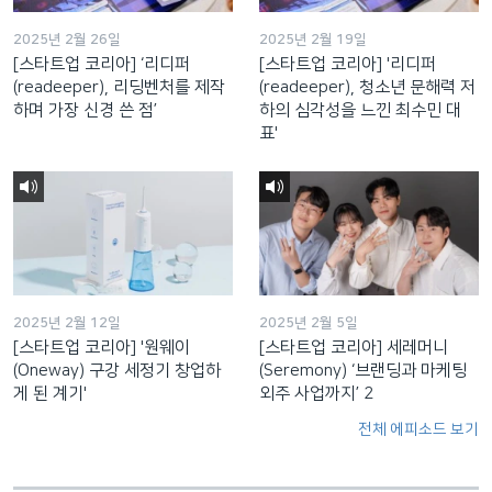
2025년 2월 26일
2025년 2월 19일
[스타트업 코리아] ‘리디퍼
[스타트업 코리아] '리디퍼
(readeeper), 리딩벤처를 제작
(readeeper), 청소년 문해력 저
하며 가장 신경 쓴 점’
하의 심각성을 느낀 최수민 대
표'
2025년 2월 12일
2025년 2월 5일
[스타트업 코리아] '원웨이
[스타트업 코리아] 세레머니
(Oneway) 구강 세정기 창업하
(Seremony) ‘브랜딩과 마케팅
게 된 계기'
외주 사업까지’ 2
전체 에피소드 보기