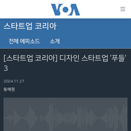
연
결
가
스타트업 코리아
한반도
능
전체 에피소드
소개
세계
링
VOD
크
[스타트업 코리아] 디자인 스타트업 ‘푸들’
라디오
메
3
인
프로그램
콘
FOLLOW US
2024.11.27
주파수 안내
텐
동예원
츠
로
언어 선택
이
동
메
No media source currently available
인