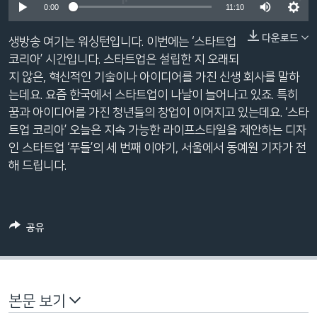
0:00
11:10
네
비
다운로드
생방송 여기는 워싱턴입니다. 이번에는 ‘스타트업
게
코리아’ 시간입니다. 스타트업은 설립한 지 오래되
이
지 않은, 혁신적인 기술이나 아이디어를 가진 신생 회사를 말하
션
는데요. 요즘 한국에서 스타트업이 나날이 늘어나고 있죠. 특히
으
꿈과 아이디어를 가진 청년들의 창업이 이어지고 있는데요. ‘스타
로
트업 코리아’ 오늘은 지속 가능한 라이프스타일을 제안하는 디자
이
인 스타트업 ‘푸들’의 세 번째 이야기, 서울에서 동예원 기자가 전
동
해 드립니다.
검
색
으
로
공유
이
등
본문 보기