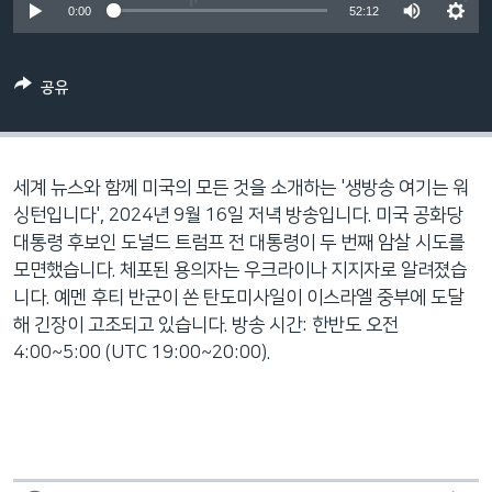
0:00
52:12
네
비
게
공유
이
션
으
로
세계 뉴스와 함께 미국의 모든 것을 소개하는 '생방송 여기는 워
이
싱턴입니다', 2024년 9월 16일 저녁 방송입니다. 미국 공화당
동
대통령 후보인 도널드 트럼프 전 대통령이 두 번째 암살 시도를
검
모면했습니다. 체포된 용의자는 우크라이나 지지자로 알려졌습
색
니다. 예멘 후티 반군이 쏜 탄도미사일이 이스라엘 중부에 도달
으
해 긴장이 고조되고 있습니다. 방송 시간: 한반도 오전
로
4:00~5:00 (UTC 19:00~20:00).
이
등