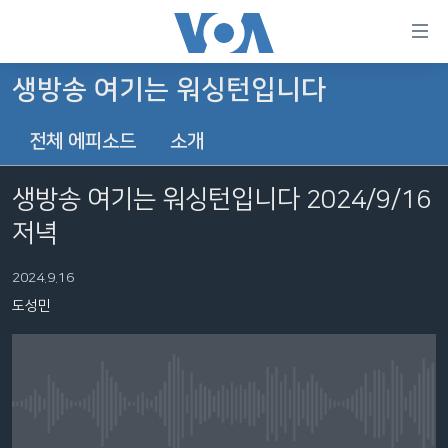
연
결
가
생방송 여기는 워싱턴입니다
한반도
능
전체 에피소드
소개
세계
링
VOD
크
생방송 여기는 워싱턴입니다 2024/9/16
라디오
메
저녁
인
프로그램
콘
FOLLOW US
2024.9.16
주파수 안내
텐
도성민
츠
로
언어 선택
이
동
메
No media source currently available
인