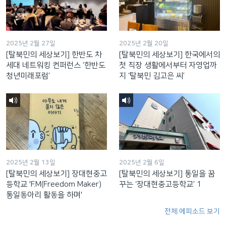
2025년 2월 27일
2025년 2월 20일
[탈북민의 세상보기] 한반도 차
[탈북민의 세상보기] 한국에서의
세대 네트워킹 컨퍼런스 ‘한반도
첫 직장 생활에서부터 자영업까
청년미래포럼’
지 ‘탈북민 김고은 씨’
2025년 2월 13일
2025년 2월 6일
[탈북민의 세상보기] 장대현중고
[탈북민의 세상보기] 통일을 꿈
등학교 'F.M(Freedom Maker)
꾸는 ‘장대현중고등학교’ 1
통일동아리 활동을 하며'
전체 에피소드 보기