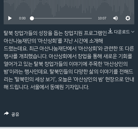
네
No media source currently available
비
0:00
10:07
게
이
다운로드
탈북 창업가들의 성장을 돕는 창업지원 프로그램인
션
아산나눔재단의 ‘아산상회’를 지난 시간에 소개해
으
드렸는데요. 최근 아산나눔재단에서 ‘아산상회’와 관련한 또 다른
로
행사를 개최했습니다. 아산상회에서 창업을 통해 새로운 기회를
이
열어가고 있는 탈북 창업가들의 이야기에 주목한 ‘아산상인의
동
밤’이라는 행사인데요. 탈북민들의 다양한 삶의 이야기를 전해드
검
리는 ‘탈북민의 세상 보기’, 오늘은 ‘아산상인의 밤’ 현장으로 안내
색
해 드립니다. 서울에서 동예원 기자입니다.
으
로
이
등
공유