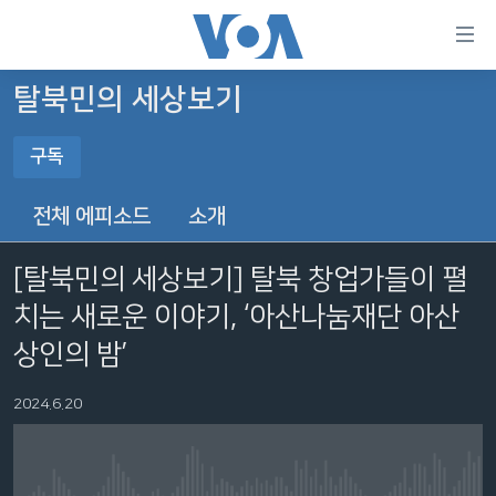
연
결
가
탈북민의 세상보기
한반도
능
구독
세계
링
구독
VOD
크
전체 에피소드
소개
라디오
메
구독
인
[탈북민의 세상보기] 탈북 창업가들이 펼
프로그램
콘
FOLLOW US
치는 새로운 이야기, ‘아산나눔재단 아산
주파수 안내
텐
츠
상인의 밤’
로
언어 선택
이
2024.6.20
동
메
인