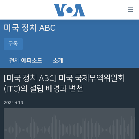
연
결
가
미국 정치 ABC
한반도
능
구독
세계
링
구독
VOD
크
전체 에피소드
소개
라디오
메
구독
인
[미국 정치 ABC] 미국 국제무역위원회
프로그램
콘
FOLLOW US
(ITC)의 설립 배경과 변천
주파수 안내
텐
츠
2024.4.19
로
언어 선택
이
동
메
No media source currently available
인