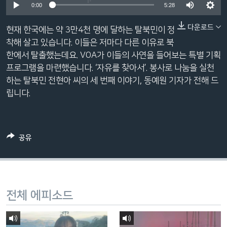
0:00
5:28
네
비
다운로드
현재 한국에는 약 3만4천 명에 달하는 탈북민이 정
게
착해 살고 있습니다. 이들은 저마다 다른 이유로 북
이
한에서 탈출했는데요. VOA가 이들의 사연을 들어보는 특별 기획
션
프로그램을 마련했습니다. ‘자유를 찾아서’. 봉사로 나눔을 실천
으
하는 탈북민 전현아 씨의 세 번째 이야기, 동예원 기자가 전해 드
로
립니다.
이
동
검
색
공유
으
로
이
등
전체 에피소드