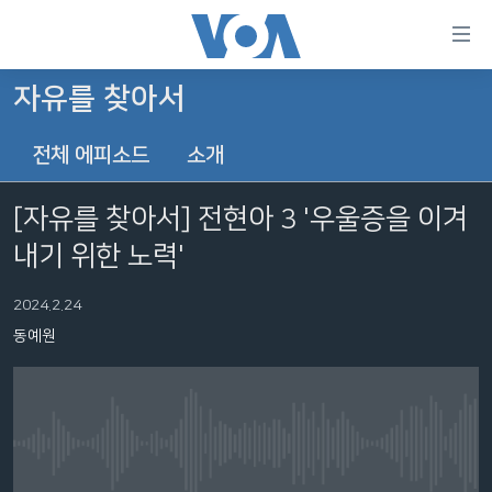
연
결
가
자유를 찾아서
한반도
능
전체 에피소드
소개
세계
링
VOD
크
[자유를 찾아서] 전현아 3 '우울증을 이겨
라디오
메
내기 위한 노력'
인
프로그램
콘
FOLLOW US
2024.2.24
주파수 안내
텐
동예원
츠
로
언어 선택
이
동
메
No media source currently available
인