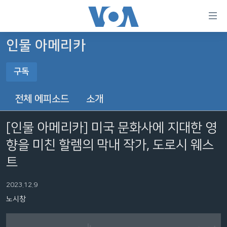
연
결
가
인물 아메리카
한반도
능
구독
세계
링
구독
VOD
크
전체 에피소드
소개
라디오
메
구독
인
[인물 아메리카] 미국 문화사에 지대한 영
프로그램
콘
FOLLOW US
향을 미친 할렘의 막내 작가, 도로시 웨스
주파수 안내
텐
츠
트
로
언어 선택
이
2023.12.9
동
노시창
메
인