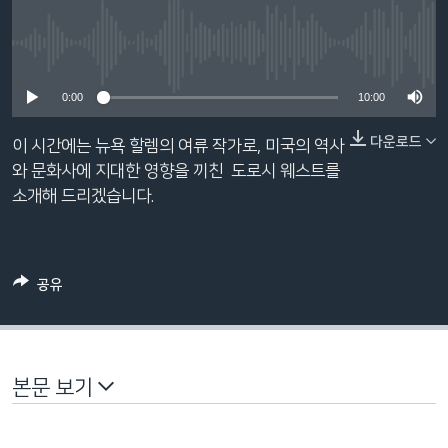
네
비
No media source currently available
게
이
0:00
10:00
션
으
다운로드
이 시간에는 뉴욕 할렘의 여류 작가로, 미국의 역사
로
와 문화사에 지대한 영향을 끼친 도로시 웨스트를
이
소개해 드리겠습니다.
동
검
색
공유
으
로
이
등
본문 보기