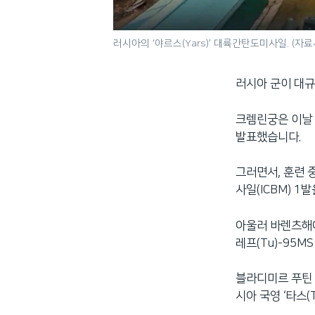
러시아의 ‘야르스(Yars)’ 대륙간탄도미사일. (자료
러시아 군이 대규
크렘린궁은 이날 
발표했습니다.
그러면서, 훈련 
사일(ICBM) 
아울러 바렌츠해에
레프(Tu)-95
블라디미르 푸틴 
시아 국영 ‘타스(