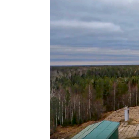
네
비
게
이
션
으
로
이
동
검
색
으
로
이
등