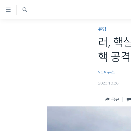
연
결
검
가
한반도
색
유럽
능
세계
러, 핵
링
VOD
크
핵 공
라디오
메
프로그램
인
VOA 뉴스
콘
주파수 안내
2023.10.26
텐
츠
공유
로
이
동
메
인