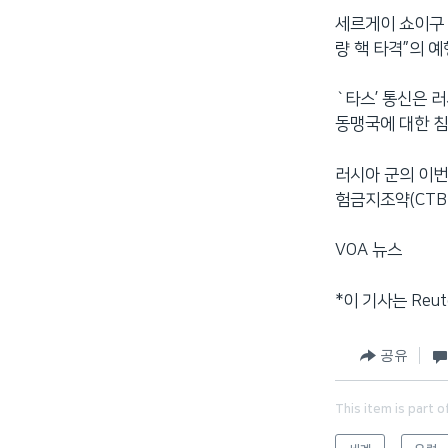
세르게이 쇼이구 
량 핵 타격”의 
`타스’ 통신은 
동맹국에 대한 
러시아 군의 이번
험금지조약(CTB
VOA 뉴스
*이 기사는 Reu
공유
This item is part o