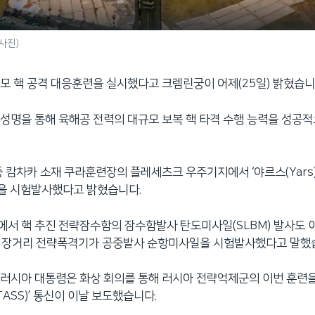
사진)
모 핵 공격 대응훈련을 실시했다고 크렘린궁이 어제(25일) 밝혔습니
성명을 통해 육해공 전력의 대규모 보복 핵 타격 수행 능력을 성공
중 캄차카 소재 쿠라훈련장의 플레세츠크 우주기지에서 ‘야르스(Yars
1발을 시험발사했다고 밝혔습니다.
서 핵 추진 전략잠수함의 잠수함발사 탄도미사일(SLBM) 발사도 
MS 장거리 전략폭격기가 공중발사 순항미사일을 시험발사했다고 말했
러시아 대통령은 화상 회의를 통해 러시아 전략억제군의 이번 훈련
TASS)’ 통신이 이날 보도했습니다.