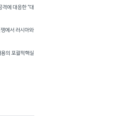
공격에 대응한 “대
전쟁에서 러시아와
 내용의 포괄적핵실