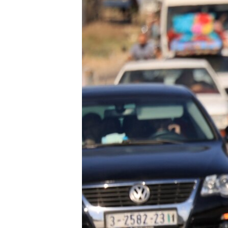
네
비
게
이
션
으
로
이
동
검
색
으
로
이
등