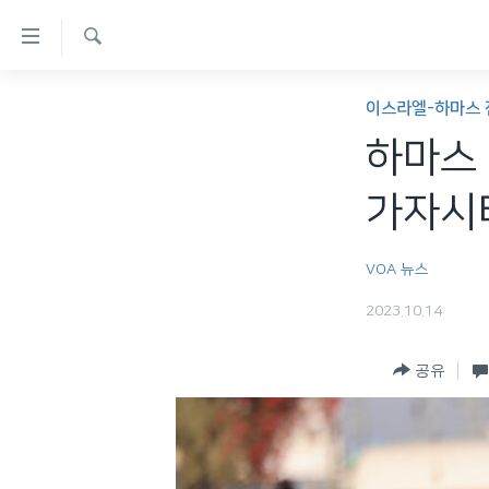
연
결
검
가
한반도
색
이스라엘-하마스 
능
세계
하마스 
링
VOD
크
가자시티
라디오
메
프로그램
인
VOA 뉴스
콘
주파수 안내
2023.10.14
텐
츠
공유
로
이
동
메
인