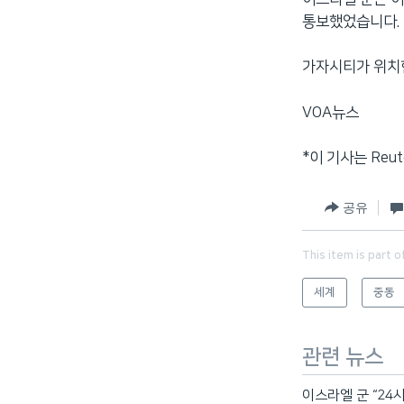
통보했었습니다.
가자시티가 위치한
VOA뉴스
*이 기사는 Reu
공유
This item is part o
세계
중동
관련 뉴스
이스라엘 군 “24