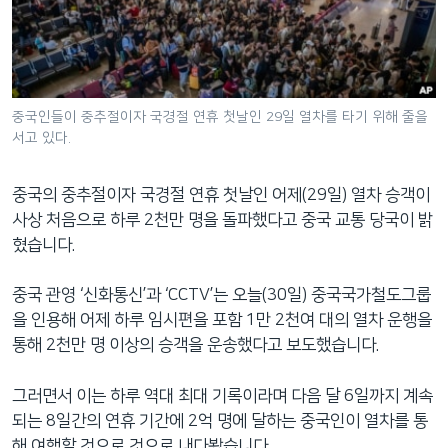
네
비
게
이
션
중국인들이 중추절이자 국경절 연휴 첫날인 29일 열차를 타기 위해 줄을
서고 있다.
으
로
이
중국의 중추절이자 국경절 연휴 첫날인 어제(29일) 열차 승객이
동
사상 처음으로 하루 2천만 명을 돌파했다고 중국 교통 당국이 밝
검
혔습니다.
색
으
중국 관영 ‘신화통신’과 ‘CCTV’는 오늘(30일) 중국국가철도그룹
로
을 인용해 어제 하루 임시편을 포함 1만 2천여 대의 열차 운행을
이
통해 2천만 명 이상의 승객을 운송했다고 보도했습니다.
등
그러면서 이는 하루 역대 최대 기록이라며 다음 달 6일까지 계속
되는 8일간의 연휴 기간에 2억 명에 달하는 중국인이 열차를 통
해 여행할 것으로 것으로 내다봤습니다.