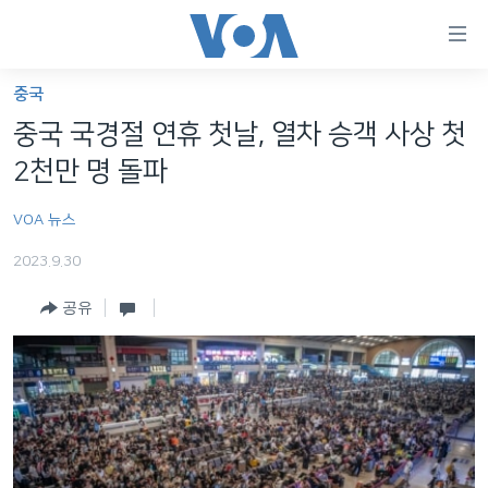
연
결
가
중국
한반도
능
중국 국경절 연휴 첫날, 열차 승객 사상 첫
세계
링
2천만 명 돌파
VOD
크
VOA 뉴스
라디오
메
인
2023.9.30
프로그램
콘
FOLLOW US
공유
주파수 안내
텐
츠
로
언어 선택
이
동
메
인